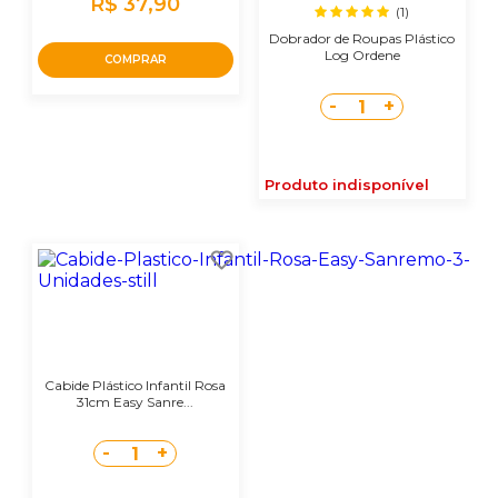
R$ 37,90
(1)
Dobrador de Roupas Plástico
Log Ordene
COMPRAR
-
+
1
Produto indisponível
Cabide Plástico Infantil Rosa
31cm Easy Sanre...
-
+
1