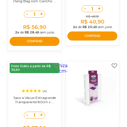
Hang Bag com Gancho ...
-
+
1
-
+
1
R$ 48,90
R$ 40,90
R$ 56,90
2x
de
R$ 20,45
sem juros
2x
de
R$ 28,45
sem juros
COMPRAR
COMPRAR
Frete Grátis a partir de R$
39,90
(4)
Saco a Vácuo Extragrande
Transparente 80cm x ...
-
+
1