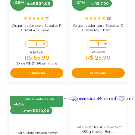
-26%
-21%
Economize
R$ 24,00
Economize
R$ 7,00
(1)
(5)
Organizador para Sapatos P
Organizador para Sapatos G
Cristal 4,2L Leve ...
Cristal My Closet ...
-
+
-
+
1
1
R$ 89,90
R$ 32,90
R$ 65,90
R$ 25,90
3x
de
R$ 21,96
sem juros
COMPRAR
COMPRAR
Frete Grátis a partir de R$
39,90
-43%
Economize
R$ 10,00
Evita Mofo Reutilizável Soft
450g Noviça Bett...
Evita Mofo Noviça Sense