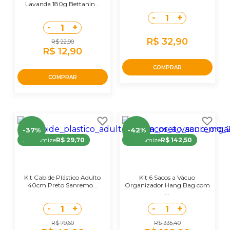
Lavanda 180g Bettanin...
-
+
1
-
+
1
R$ 32,90
R$ 22,90
R$ 12,90
COMPRAR
COMPRAR
-37%
-42%
Economize
R$ 29,70
Economize
R$ 142,50
Kit Cabide Plástico Adulto
Kit 6 Sacos a Vácuo
40cm Preto Sanremo...
Organizador Hang Bag com
...
-
+
-
+
1
1
R$ 79,60
R$ 335,40