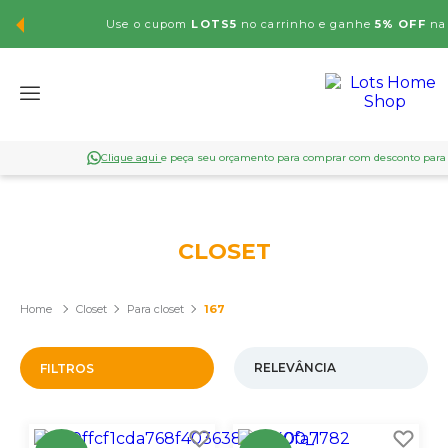
Use o cupom
LOTS5
no carrinho e ganhe
5% OFF
na 
Clique aqui
e peça seu orçamento para comprar com desconto par
CLOSET
Closet
Para closet
167
FILTROS