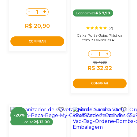
-
+
1
Economize
R$ 7,98
R$ 20,90
(2)
Caixa Porta-Joias Plástica
com 8 Divisórias R...
COMPRAR
-
+
1
R$ 40,90
R$ 32,92
COMPRAR
-28%
Economize
R$ 12,00