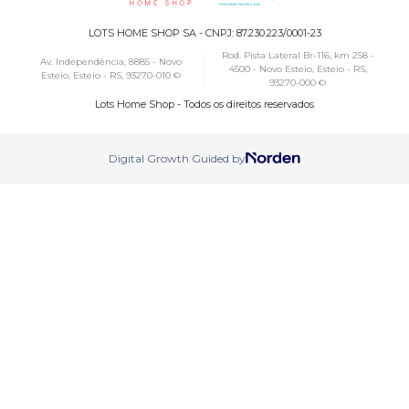
LOTS HOME SHOP SA - CNPJ: 87.230.223/0001-23
Rod. Pista Lateral Br-116, km 258 -
Av. Independência, 8885 - Novo
4500 - Novo Esteio, Esteio - RS,
Esteio, Esteio - RS, 93270-010 ©
93270-000 ©
Lots Home Shop - Todos os direitos reservados
Digital Growth Guided by