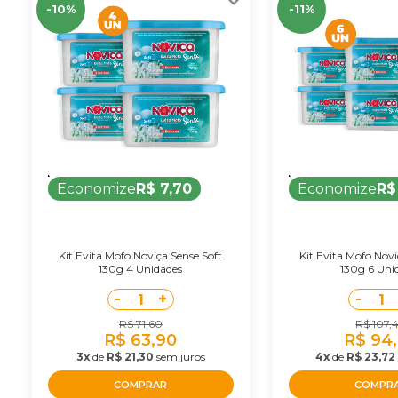
-10%
-11%
Economize
R$ 7,70
Economize
R$
Kit Evita Mofo Noviça Sense Soft
Kit Evita Mofo Novi
130g 4 Unidades
130g 6 Uni
-
+
-
1
1
R$ 71,60
R$ 107,
R$ 63,90
R$ 94
3x
de
R$ 21,30
sem juros
4x
de
R$ 23,72
COMPRAR
COMPR