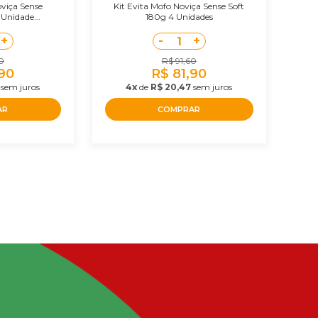
oviça Sense
Kit Evita Mofo Noviça Sense Soft
Unidade...
180g 4 Unidades
+
-
+
1
0
R$ 91,60
,90
R$ 81,90
sem juros
4x
de
R$ 20,47
sem juros
AR
COMPRAR