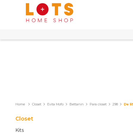
Closet
Evita Mofo
Bettanin
Para closet
298
De R$
Closet
Kits