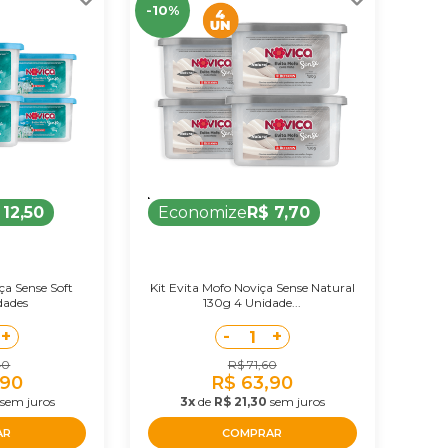
-10%
 12,50
Economize
R$ 7,70
ça Sense Soft
Kit Evita Mofo Noviça Sense Natural
dades
130g 4 Unidade...
+
-
+
1
40
R$ 71,60
,90
R$ 63,90
sem juros
3x
de
R$ 21,30
sem juros
AR
COMPRAR