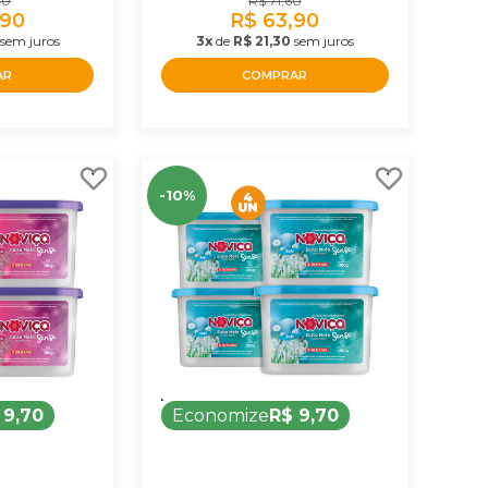
40
R$ 71,60
,90
R$ 63,90
sem juros
3x
de
R$ 21,30
sem juros
AR
COMPRAR
-10%
 9,70
Economize
R$ 9,70