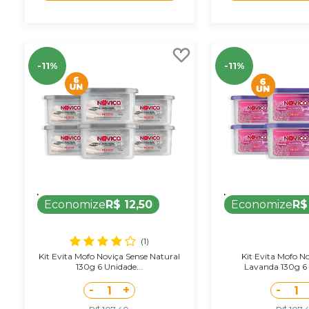
-11%
-11%
Economize
R$ 12,50
Economize
R$
(1)
Kit Evita Mofo Noviça Sense Natural
Kit Evita Mofo N
130g 6 Unidade...
Lavanda 130g 6 
-
+
-
1
1