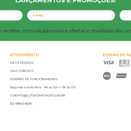
LANÇAMENTOS E PROMOÇÕES!
e receber comunicados sobre ofertas e novidades da Lo
ATENDIMENTO
FORMAS DE P
MEUS PEDIDOS
FALE CONOSCO
HORÁRIO DE FUNCIONAMENTO:
Segunda a sexta-feira - 8h às 12h e 13h às 17h
CONTATO@LOTSHOMESHOP.COM.BR
(51) 99843-8690