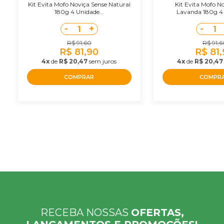
Kit Evita Mofo Noviça Sense Natural
Kit Evita Mofo N
180g 4 Unidade...
Lavanda 180g 4 
-
+
-
1
1
R$ 91,60
R$ 91,6
R$ 81,90
R$ 81
4x
de
R$ 20,47
sem juros
4x
de
R$ 20,47
COMPRAR
COMPR
RECEBA NOSSAS
OFERTAS,