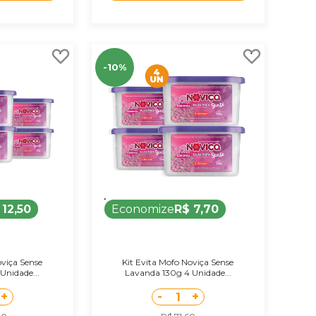
-10%
 12,50
Economize
R$ 7,70
oviça Sense
Kit Evita Mofo Noviça Sense
Unidade...
Lavanda 130g 4 Unidade...
+
-
+
1