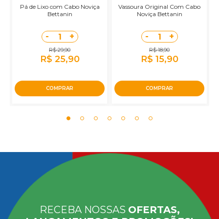
Pá de Lixo com Cabo Noviça
Vassoura Original Com Cabo
R
Bettanin
Noviça Bettanin
-
+
-
+
1
1
R$ 29,90
R$ 18,90
R$ 25,90
R$ 15,90
COMPRAR
COMPRAR
RECEBA NOSSAS
OFERTAS,