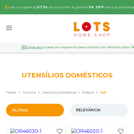
Use o cupom
LOTS5
no carrinho e ganhe
5% OFF
na sua primeir
Clique aqui
e peça seu orçamento para comprar com desconto para C
UTENSÍLIOS DOMÉSTICOS
Cozinha
Utensílios Domésticos
Ordene
143
FILTROS