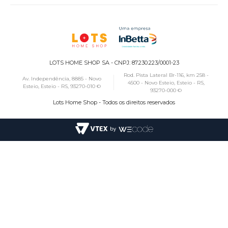
LOTS HOME SHOP SA - CNPJ: 87.230.223/0001-23
Rod. Pista Lateral Br-116, km 258 -
Av. Independência, 8885 - Novo
4500 - Novo Esteio, Esteio - RS,
Esteio, Esteio - RS, 93270-010 ©
93270-000 ©
Lots Home Shop - Todos os direitos reservados