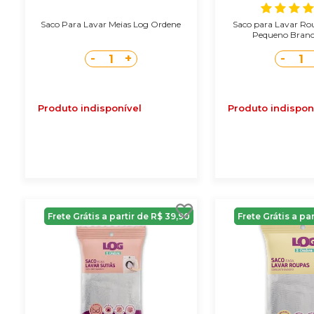
Saco Para Lavar Meias Log Ordene
Saco para Lavar R
Pequeno Branco
-
+
-
1
1
Produto indisponível
Produto indispon
Frete Grátis a partir de R$ 39,90
Frete Grátis a pa