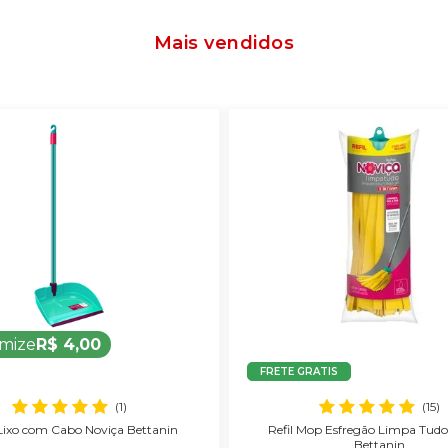
Mais vendidos
mize
R$ 4,00
FRETE GRATIS
(1)
(15)
Lixo com Cabo Noviça Bettanin
Refil Mop Esfregão Limpa Tudo
Bettanin