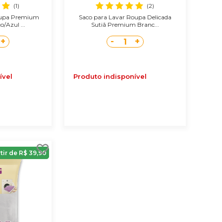
(1)
(2)
oupa Premium
Saco para Lavar Roupa Delicada
/Azul ...
Sutiã Premium Branc...
+
-
+
1
ível
Produto indisponível
rtir de R$ 39,90