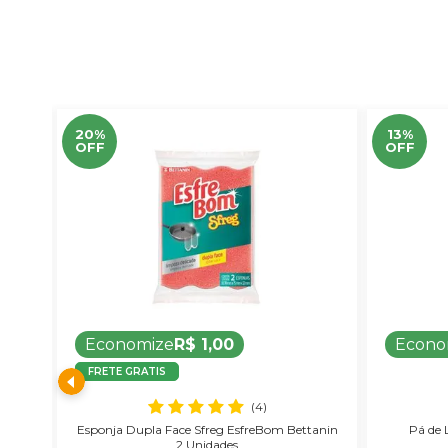
20%
13%
OFF
OFF
Economize
R$ 1,00
Econo
FRETE GRATIS
(4)
stor
Esponja Dupla Face Sfreg EsfreBom Bettanin
Pá de 
2 Unidades