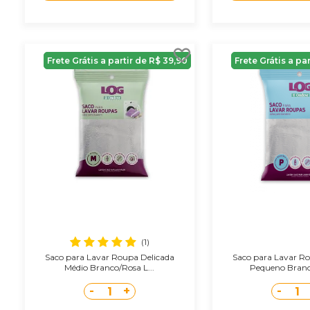
Frete Grátis a partir de R$ 39,90
Frete Grátis a pa
(1)
Saco para Lavar Roupa Delicada
Saco para Lavar R
Médio Branco/Rosa L...
Pequeno Branc
-
+
-
1
1