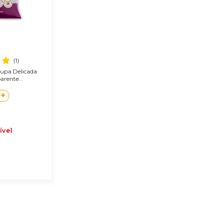
(1)
oupa Delicada
rente...
+
ível