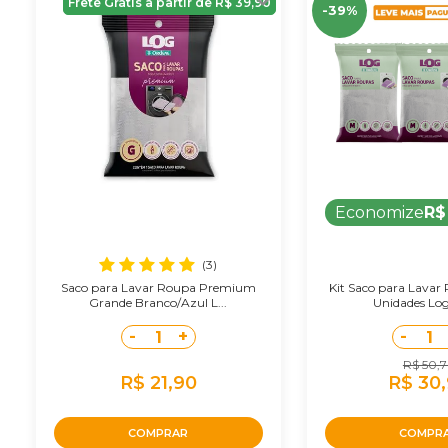
Frete Grátis a partir de R$ 39,90
-39%
Economize
R$
(3)
Saco para Lavar Roupa Premium
Kit Saco para Lavar
Grande Branco/Azul L...
Unidades Log
-
+
-
1
1
R$ 50,
R$ 21,90
R$ 30
COMPRAR
COMPR