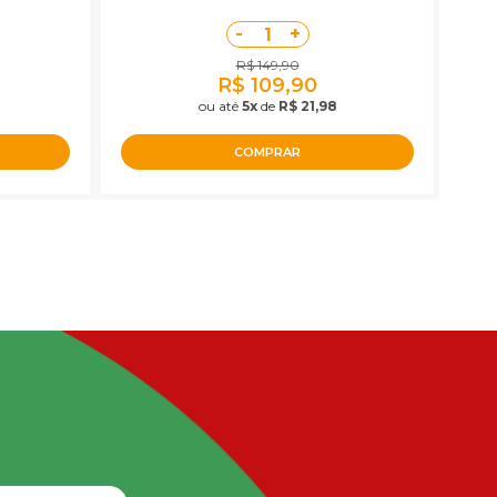
-
+
1
R$ 149,90
R$ 109,90
ou até
5x
de
R$ 21,98
COMPRAR