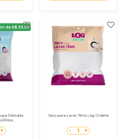
rtir de R$ 39,90
oupa Delicada
Saco para Lavar Tênis Log Ordene
o/Rosa...
+
-
+
1