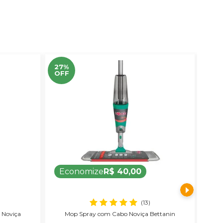
27%
15%
OFF
OF
Economize
R$ 40,00
E
(13)
 Noviça
Mop Spray com Cabo Noviça Bettanin
Ba