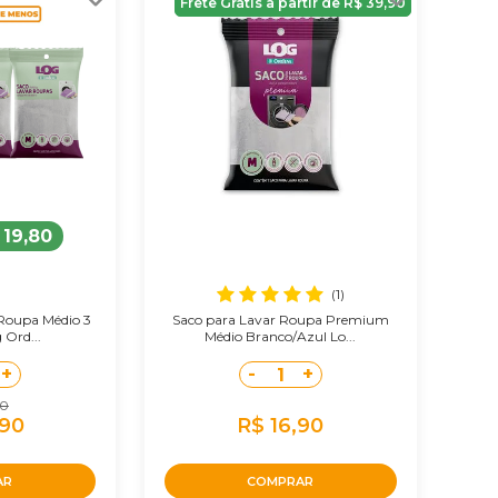
Frete Grátis a partir de R$ 39,90
 19,80
(1)
 Roupa Médio 3
Saco para Lavar Roupa Premium
 Ord...
Médio Branco/Azul Lo...
+
-
+
1
70
,90
R$ 16,90
AR
COMPRAR