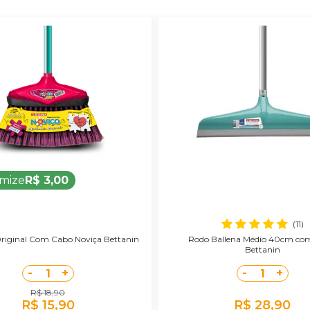
mize
R$ 3,00
(11)
riginal Com Cabo Noviça Bettanin
Rodo Ballena Médio 40cm co
Bettanin
-
+
-
+
1
1
R$ 18,90
R$ 15,90
R$ 28,90