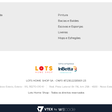
da
Pintura
Bacias e Baldes
Escovas e Esponjas
Lixeiras
Mops e Esfregões
LOTS HOME SHOP SA - CNPJ: 87.230.223/0001-23
ovo Esteio, Esteio - RS, 93270-010 ©
Rod. Pista Lateral Br-116, km 258 - 4500 - Novo Este
Lots Home Shop - Todos os direitos reservados