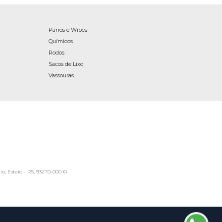
Panos e Wipes
Químicos
Rodos
Sacos de Lixo
Vassouras
io, Esteio - RS, 93270-000 ©