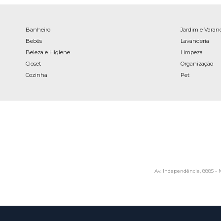
Banheiro
Jardim e Varan
Bebês
Lavanderia
Beleza e Higiene
Limpeza
Closet
Organização
Cozinha
Pet
Av. Independência, 8885 - N