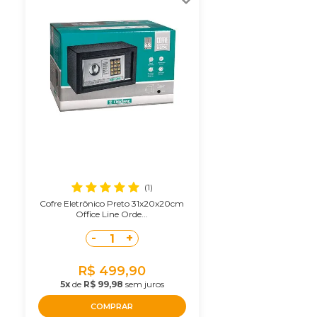
(1)
Cofre Eletrônico Preto 31x20x20cm
Office Line Orde...
-
+
1
R$ 499,90
5x
de
R$ 99,98
sem juros
COMPRAR