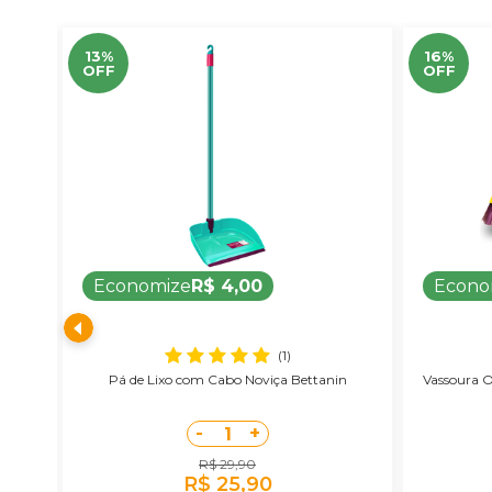
13%
16%
OFF
OFF
Economize
R$ 4,00
Econo
(1)
viça
Pá de Lixo com Cabo Noviça Bettanin
Vassoura O
-
+
1
R$ 29,90
R$ 25,90