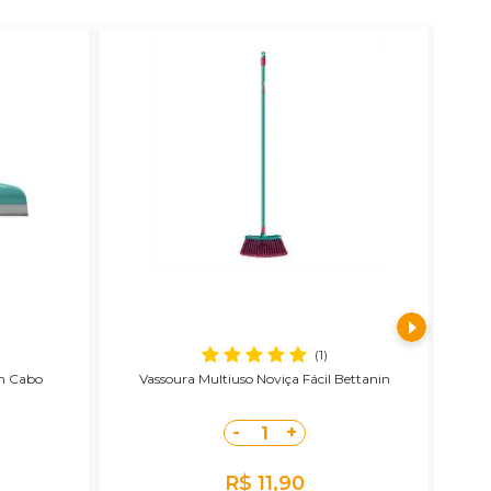
(1)
m Cabo
Vassoura Multiuso Noviça Fácil Bettanin
V
-
+
1
R$ 11,90