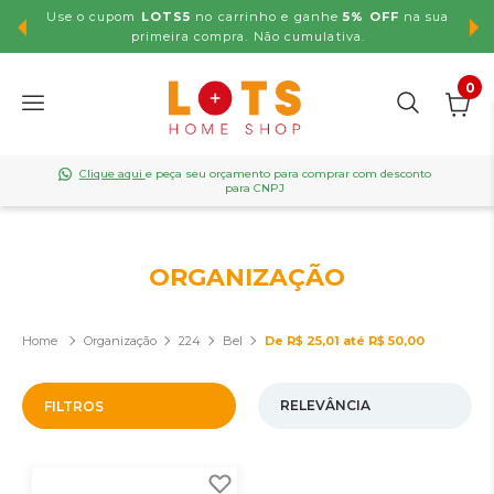
Use o cupom
LOTS5
no carrinho e ganhe
5% OFF
na sua
,99
primeira compra. Não cumulativa.
0
Clique aqui
e peça seu orçamento para comprar com desconto
para CNPJ
ORGANIZAÇÃO
Organização
224
Bel
De R$ 25,01 até R$ 50,00
FILTROS