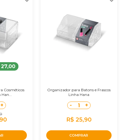
 27,00
ra Cosméticos
Organizador para Batons e Frascos
a Han...
Linha Hana
+
-
+
1
90
,90
R$ 25,90
AR
COMPRAR