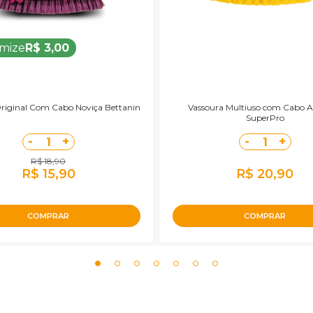
mize
R$ 3,00
riginal Com Cabo Noviça Bettanin
Vassoura Multiuso com Cabo 
SuperPro
-
+
-
+
1
1
R$ 18,90
R$ 15,90
R$ 20,90
COMPRAR
COMPRAR