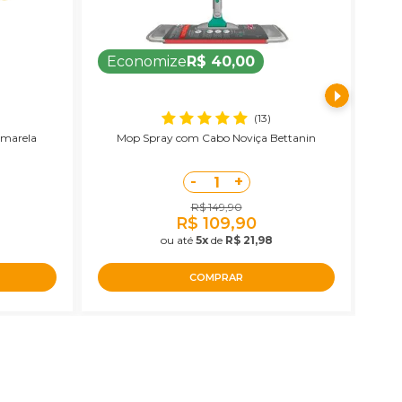
Economize
R$ 40,00
E
(13)
Amarela
Mop Spray com Cabo Noviça Bettanin
Ces
-
+
1
R$ 149,90
R$ 109,90
ou até
5x
de
R$ 21,98
COMPRAR