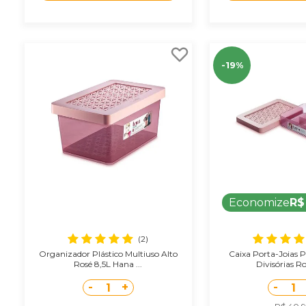
-19%
Economize
R$
(2)
Organizador Plástico Multiuso Alto
Caixa Porta-Joias P
Rosé 8,5L Hana ...
Divisórias Ro
-
+
-
1
1