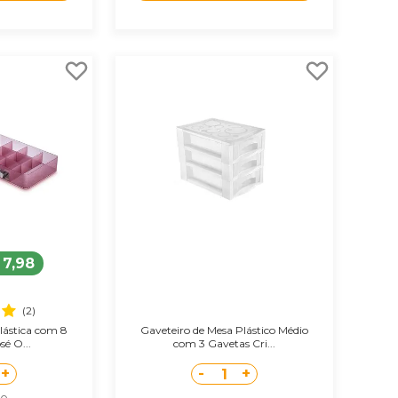
 7,98
(2)
lástica com 8
Gaveteiro de Mesa Plástico Médio
sé O...
com 3 Gavetas Cri...
+
-
+
1