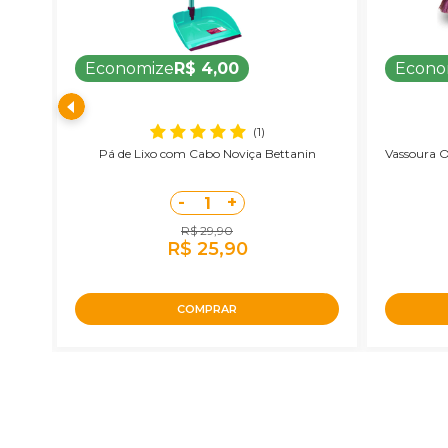
Economize
R$ 4,00
Econo
(1)
ente
Pá de Lixo com Cabo Noviça Bettanin
Vassoura O
-
+
1
R$ 29,90
R$ 25,90
COMPRAR