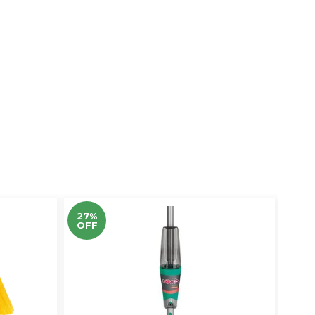
27%
31%
OFF
OF