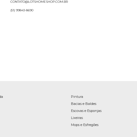
CONTATO@LOTSHOMESHOP.COM.BR
(51) 99843-8690
da
Pintura
Bacias e Baldes
Escovas e Esponjas
Lixeiras
Mops e Esfregões