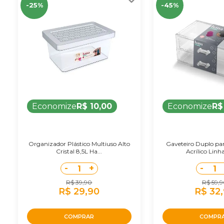
-25%
-45%
Economize
R$ 10,00
Economize
R$
Organizador Plástico Multiuso Alto
Gaveteiro Duplo pa
Cristal 8,5L Ha...
Acrílico Linh
-
+
-
1
1
R$ 39,90
R$ 59,
R$ 29,90
R$ 32
COMPRAR
COMPR