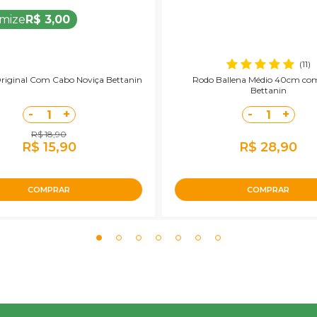
mize
R$ 3,00
(11)
riginal Com Cabo Noviça Bettanin
Rodo Ballena Médio 40cm co
Bettanin
-
+
-
+
1
1
R$ 18,90
R$ 15,90
R$ 28,90
COMPRAR
COMPRAR