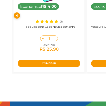
Economize
R$ 4,00
Econo
(1)
stor
Pá de Lixo com Cabo Noviça Bettanin
Vassoura O
-
+
1
R$ 29,90
R$ 25,90
COMPRAR