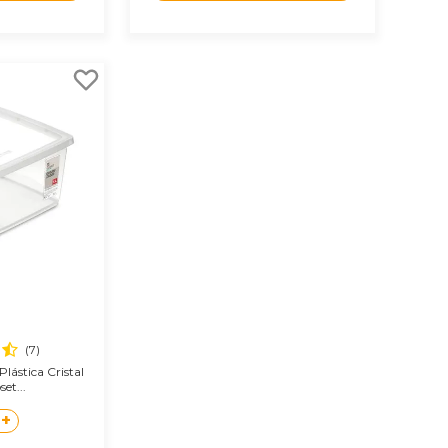
(7)
lástica Cristal
et...
+