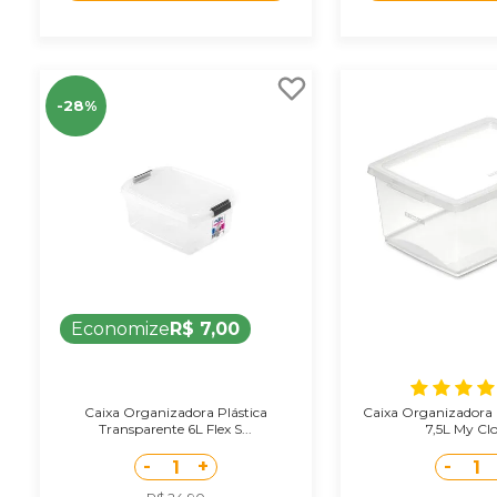
-28%
Economize
R$ 7,00
Caixa Organizadora Plástica
Caixa Organizadora P
Transparente 6L Flex S...
7,5L My Clos
-
+
-
1
1