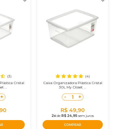
(3)
(4)
lástica Cristal
Caixa Organizadora Plástica Cristal
t ...
30L My Closet ...
+
-
+
1
,90
R$ 49,90
2x
de
R$ 24,95
sem juros
AR
COMPRAR