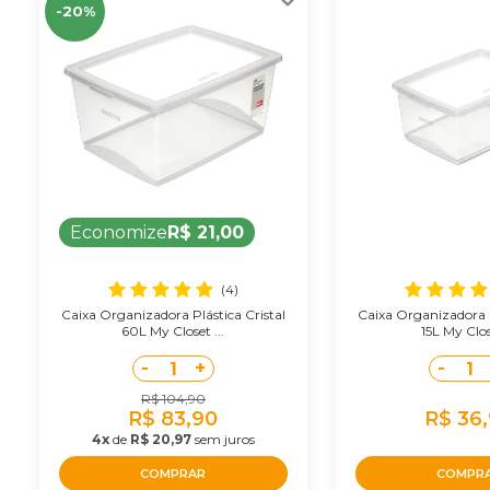
-20%
Economize
R$ 21,00
(4)
Caixa Organizadora Plástica Cristal
Caixa Organizadora P
60L My Closet ...
15L My Close
-
+
-
1
1
R$ 104,90
R$ 83,90
R$ 36
4x
de
R$ 20,97
sem juros
COMPRAR
COMPR