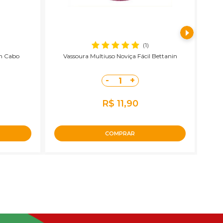
(1)
m Cabo
Vassoura Multiuso Noviça Fácil Bettanin
V
-
+
1
R$ 11,90
COMPRAR