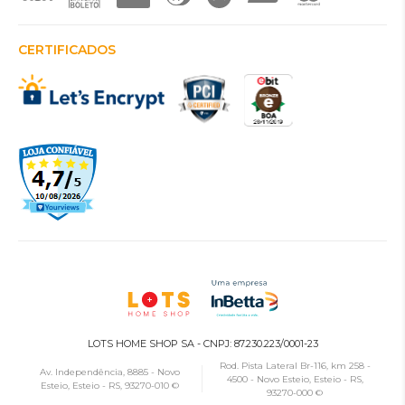
CERTIFICADOS
LOTS HOME SHOP SA - CNPJ: 87.230.223/0001-23
Rod. Pista Lateral Br-116, km 258 -
Av. Independência, 8885 - Novo
4500 - Novo Esteio, Esteio - RS,
Esteio, Esteio - RS, 93270-010 ©
93270-000 ©