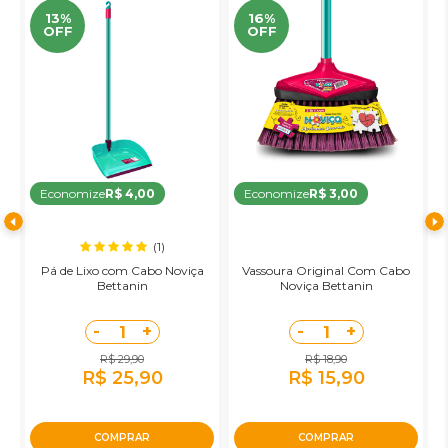
13%
16%
OFF
OFF
Economize
R$ 4,00
Economize
R$ 3,00
(1)
Pá de Lixo com Cabo Noviça
Vassoura Original Com Cabo
R
Bettanin
Noviça Bettanin
-
+
-
+
1
1
R$ 29,90
R$ 18,90
R$ 25,90
R$ 15,90
COMPRAR
COMPRAR