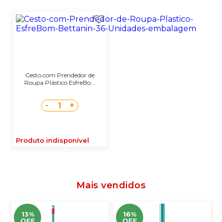
Cesto com Prendedor de
Roupa Plástico EsfreBo...
-
+
1
Produto indisponível
Mais vendidos
13%
16%
OFF
OFF