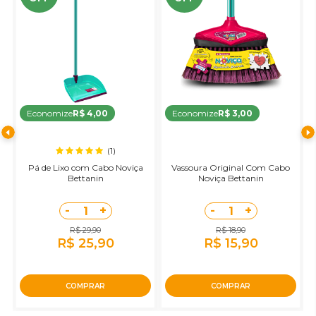
Economize
R$ 4,00
Economize
R$ 3,00
(1)
Pá de Lixo com Cabo Noviça
Vassoura Original Com Cabo
Bettanin
Noviça Bettanin
-
+
-
+
1
1
R$ 29,90
R$ 18,90
R$ 25,90
R$ 15,90
COMPRAR
COMPRAR