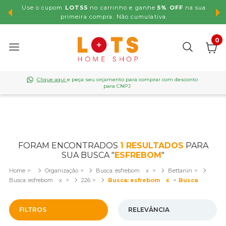
Use o cupom
LOTS5
no carrinho e ganhe
5% OFF
na sua
,99
primeira compra. Não cumulativa.
0
Clique aqui
e peça seu orçamento para comprar com desconto
para CNPJ
FORAM ENCONTRADOS
1
RESULTADOS
PARA
SUA BUSCA "
ESFREBOM
"
Organização
Busca: esfrebom
x
Bettanin
Busca: esfrebom
x
226
Busca: esfrebom
x
FILTROS