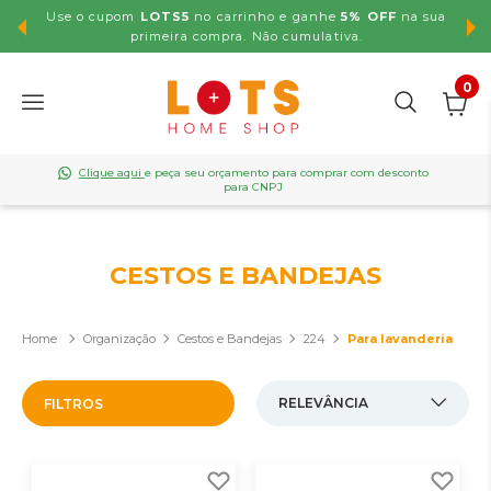
Use o cupom
LOTS5
no carrinho e ganhe
5% OFF
na sua
,99
primeira compra. Não cumulativa.
0
Clique aqui
e peça seu orçamento para comprar com desconto
para CNPJ
CESTOS E BANDEJAS
Organização
Cestos e Bandejas
224
Para lavanderia
FILTROS