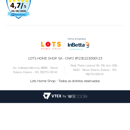
LOTS HOME SHOP SA - CNPJ: 87.230.223/0001-23
Rod. Pista Lateral Br-116, km 258 -
Av. Independência, 8885 - Novo
4500 - Novo Esteio, Esteio - RS,
Esteio, Esteio - RS, 93270-010 ©
93270-000 ©
Lots Home Shop - Todos os direitos reservados