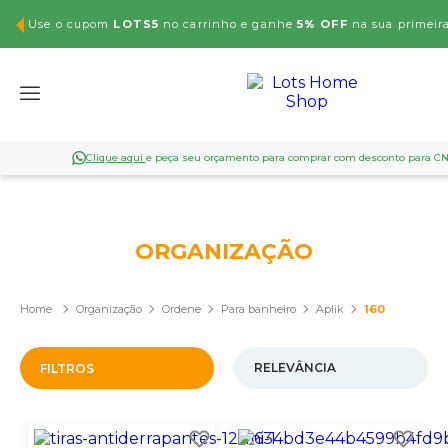
Use o cupom
LOTS5
no carrinho e ganhe
5% OFF
na sua primeir
Clique aqui
e peça seu orçamento para comprar com desconto para C
ORGANIZAÇÃO
Organização
Ordene
Para banheiro
Aplik
160
FILTROS