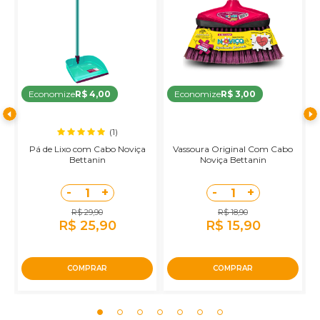
Economize
R$ 4,00
Economize
R$ 3,00
(1)
Pá de Lixo com Cabo Noviça
Vassoura Original Com Cabo
R
Bettanin
Noviça Bettanin
-
+
-
+
1
1
R$ 29,90
R$ 18,90
R$ 25,90
R$ 15,90
COMPRAR
COMPRAR