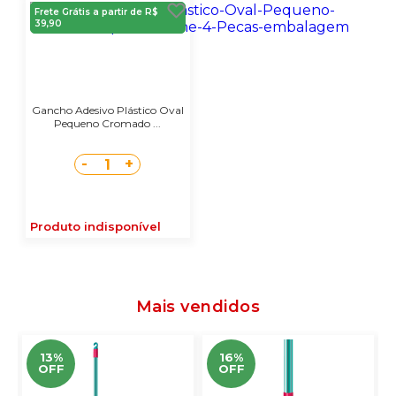
Frete Grátis a partir de R$
39,90
Gancho Adesivo Plástico Oval
Pequeno Cromado ...
-
+
1
Produto indisponível
Mais vendidos
13%
16%
OFF
OFF