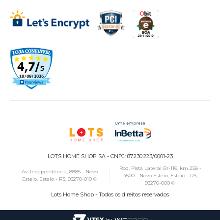
LOTS HOME SHOP SA - CNPJ: 87.230.223/0001-23
Rod. Pista Lateral Br-116, km 258 -
Av. Independência, 8885 - Novo
4500 - Novo Esteio, Esteio - RS,
Esteio, Esteio - RS, 93270-010 ©
93270-000 ©
Lots Home Shop - Todos os direitos reservados