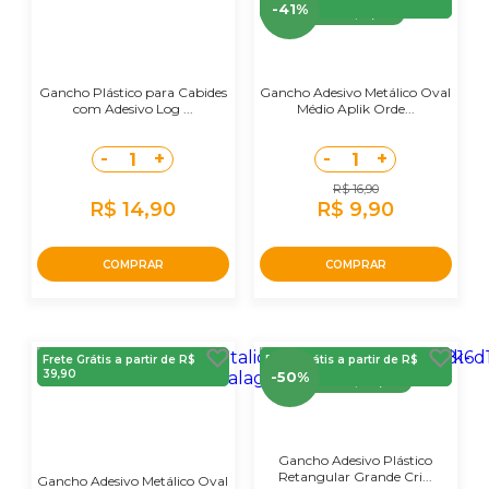
39,90
-41%
Economize
R$ 7,00
Gancho Plástico para Cabides
Gancho Adesivo Metálico Oval
com Adesivo Log ...
Médio Aplik Orde...
-
+
-
+
1
1
R$ 16,90
R$ 14,90
R$ 9,90
COMPRAR
COMPRAR
Frete Grátis a partir de R$
Frete Grátis a partir de R$
39,90
39,90
-50%
Economize
R$ 10,00
Gancho Adesivo Plástico
Retangular Grande Cri...
Gancho Adesivo Metálico Oval