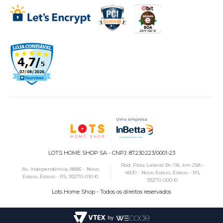
LOTS HOME SHOP SA - CNPJ: 87.230.223/0001-23
Rod. Pista Lateral Br-116, km 258 -
Av. Independência, 8885 - Novo
4500 - Novo Esteio, Esteio - RS,
Esteio, Esteio - RS, 93270-010 ©
93270-000 ©
Lots Home Shop - Todos os direitos reservados