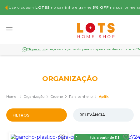
Use o cupom
LOTS5
no carrinho e ganhe
5% OFF
na sua primeir
Clique aqui
e peça seu orçamento para comprar com desconto para C
ORGANIZAÇÃO
Organização
Ordene
Para banheiro
Aplik
FILTROS
Frete Grátis a partir de R$