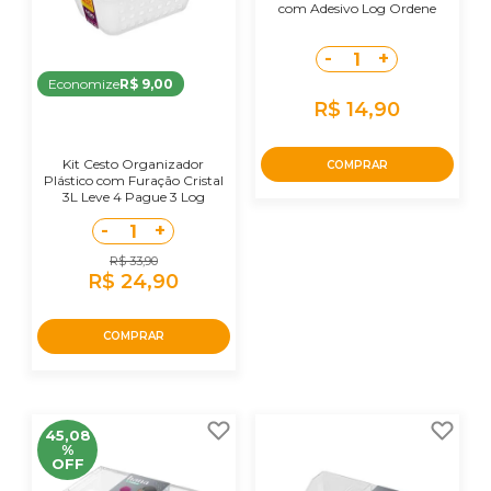
com Adesivo Log Ordene
-
+
1
Economize
R$ 9,00
R$ 14,90
Kit Cesto Organizador
COMPRAR
Plástico com Furação Cristal
3L Leve 4 Pague 3 Log
Ordene
-
+
1
R$ 33,90
R$ 24,90
COMPRAR
45,08
%
OFF