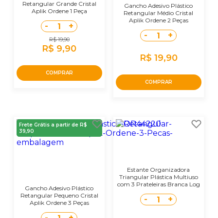
Retangular Grande Cristal
Gancho Adesivo Plástico
Aplik Ordene 1 Peça
Retangular Médio Cristal
Aplik Ordene 2 Peças
-
+
1
-
+
1
R$ 19,90
R$ 9,90
R$ 19,90
COMPRAR
COMPRAR
Frete Grátis a partir de R$
39,90
Estante Organizadora
Triangular Plástica Multiuso
com 3 Prateleiras Branca Log
Gancho Adesivo Plástico
Ordene
Retangular Pequeno Cristal
-
+
1
Aplik Ordene 3 Peças
-
+