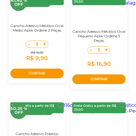
41,42 %
39,90
39,90
Economize
R$ 7,00
OFF
Gancho Adesivo Metálico Oval
Médio Aplik Ordene 2 Peças
Gancho Adesivo Metálico Oval
Pequeno Aplik Ordene 3
Peças
-
+
1
-
+
1
R$ 16,90
R$ 9,90
R$ 16,90
COMPRAR
COMPRAR
Frete Grátis a partir de R$
Frete Grátis a partir de R$
50,25 %
39,90
39,90
Economize
R$ 10,00
OFF
Gancho Adesivo Plástico