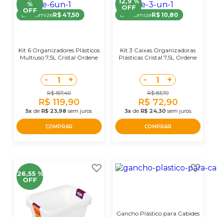
12,9 %
%
OFF
OFF
Economize
R$ 47,50
Economize
R$ 10,80
Kit 6 Organizadores Plásticos
Kit 3 Caixas Organizadoras
Multiuso 7,5L Cristal Ordene
Plásticas Cristal 7,5L Ordene
-
+
-
+
1
1
R$ 167,40
R$ 83,70
R$ 119,90
R$ 72,90
5x
de
R$ 23,98
sem juros
3x
de
R$ 24,30
sem juros
COMPRAR
COMPRAR
26,55 %
OFF
Gancho Plástico para Cabides