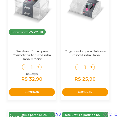
Economize
R$ 27,00
Gaveteiro Duplo para
Organizador para Batons e
Cosméticos Acrílico Linha
Frascos Linha Hana
Hana Ordene
-
+
-
+
1
1
R$ 59,90
R$ 32,90
R$ 25,90
COMPRAR
COMPRAR
Frete Grátis a partir de R$
Frete Grátis a partir de R$