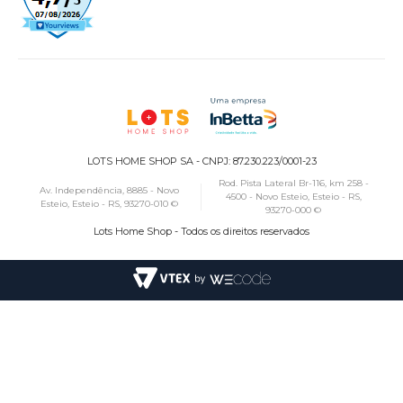
LOTS HOME SHOP SA - CNPJ: 87.230.223/0001-23
Rod. Pista Lateral Br-116, km 258 -
Av. Independência, 8885 - Novo
4500 - Novo Esteio, Esteio - RS,
Esteio, Esteio - RS, 93270-010 ©
93270-000 ©
Lots Home Shop - Todos os direitos reservados