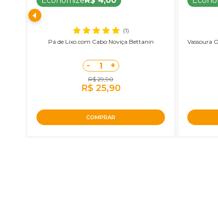
Economize
R$ 4,00
Econo
(1)
viça
Pá de Lixo com Cabo Noviça Bettanin
Vassoura O
-
+
1
R$ 29,90
R$ 25,90
COMPRAR