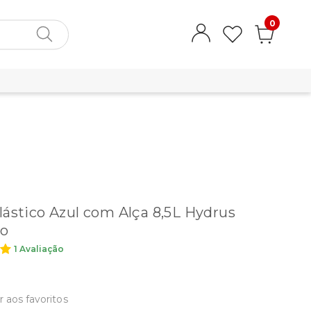
0
lástico Azul com Alça 8,5L Hydrus
o
1 Avaliação
r aos favoritos