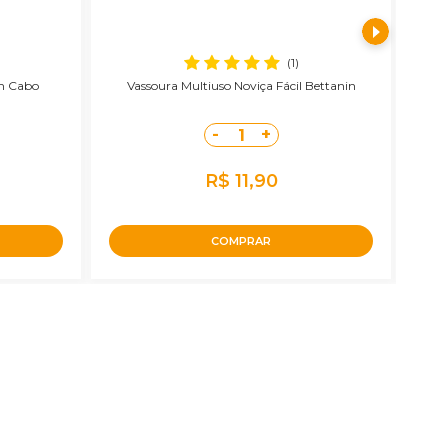
(1)
m Cabo
Vassoura Multiuso Noviça Fácil Bettanin
V
-
+
1
R$ 11,90
COMPRAR