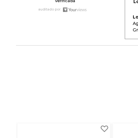
Verificada
L
auditado por:
L
Ag
Gr