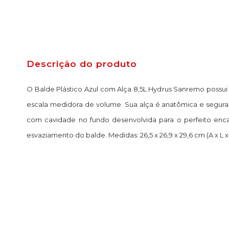
Descrição do produto
O Balde Plástico Azul com Alça 8,5L Hydrus Sanremo possui
escala medidora de volume. Sua alça é anatômica e segura
com cavidade no fundo desenvolvida para o perfeito encai
esvaziamento do balde. Medidas: 26,5 x 26,9 x 29,6 cm (A x L x