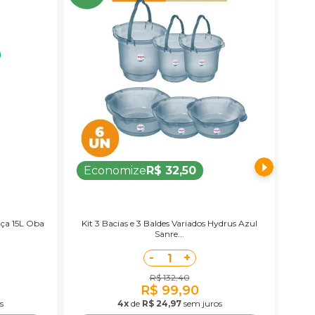
Economize
R$ 32,50
E
lça 15L Oba
Kit 3 Bacias e 3 Baldes Variados Hydrus Azul
Ki
Sanre...
-
+
1
R$ 132,40
R$ 99,90
s
4x
de
R$ 24,97
sem juros