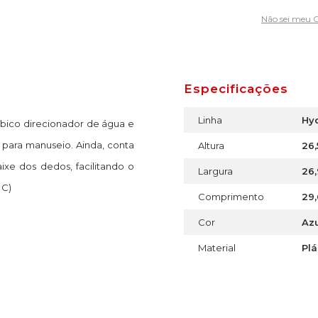
Não sei meu 
Especificações
Linha
Hy
 bico direcionador de água e
 para manuseio. Ainda, conta
Altura
26
xe dos dedos, facilitando o
Largura
26
 C)
Comprimento
29
Cor
Az
Material
Plá