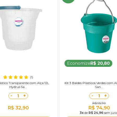
Economize
R$ 20,80
(1)
ástico Transparente com Alça 12L
Kit 3 Baldes Plásticos Verdes com A
Hydrus Sa...
San...
-
+
-
+
1
1
R$ 95,70
R$ 32,90
R$ 74,90
3x
de
R$ 24,96
sem juro