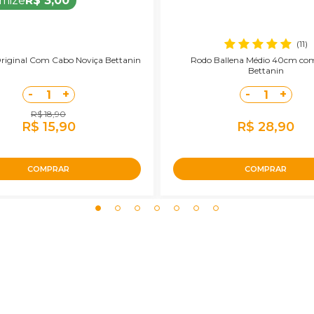
mize
R$ 3,00
(11)
riginal Com Cabo Noviça Bettanin
Rodo Ballena Médio 40cm co
Bettanin
-
+
-
+
1
1
R$ 18,90
R$ 15,90
R$ 28,90
COMPRAR
COMPRAR