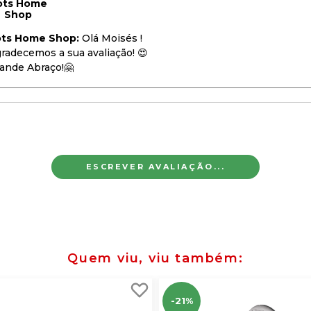
ots Home
Shop
ots Home Shop:
Olá Moisés !
radecemos a sua avaliação! 😍
ande Abraço!🤗
ESCREVER AVALIAÇÃO...
Quem viu, viu também
-21%