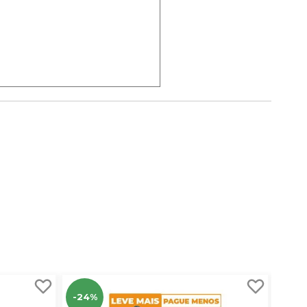
-24%
-17