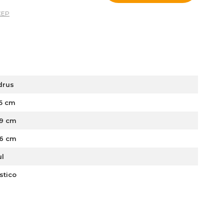
CEP
drus
,5 cm
,9 cm
,6 cm
ul
stico