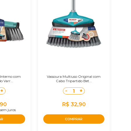
 Interno com
Vassoura Multiuso Original com
o Varr...
Cabo Tripartido Bet...
+
-
+
1
,90
R$ 32,90
sem juros
AR
COMPRAR