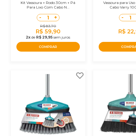
Kit Vassoura + Rodo 30cm + Pá
Vassoura para Uso
Para Lixo Com Cabo N...
Cabo Varry 100
-
+
-
1
1
R$ 83,70
R$ 59,90
R$ 22
2x
de
R$ 29,95
sem juros
COMPRAR
COMPR