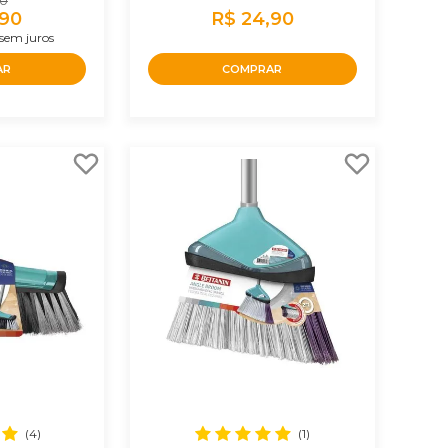
90
,90
R$ 24,90
sem juros
AR
COMPRAR
(4)
(1)