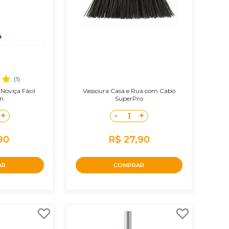
(1)
Noviça Fácil
Vassoura Casa e Rua com Cabo
in
SuperPro
+
-
+
1
90
R$ 27,90
AR
COMPRAR