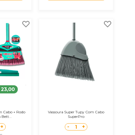
 23,00
om Cabo + Rodo
Vassoura Super Tupy Com Cabo
Bett...
SuperPro
+
-
+
1