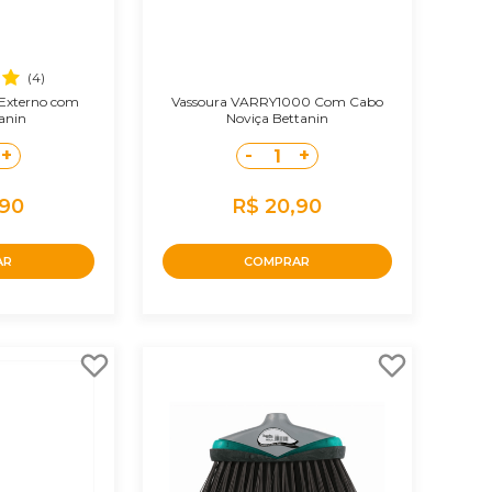
(4)
 Externo com
Vassoura VARRY1000 Com Cabo
anin
Noviça Bettanin
+
-
+
1
,90
R$ 20,90
AR
COMPRAR