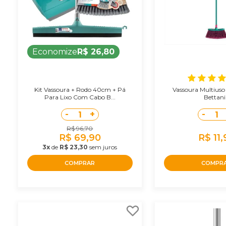
Economize
R$ 26,80
Kit Vassoura + Rodo 40cm + Pá
Vassoura Multiuso 
Para Lixo Com Cabo B...
Bettan
-
+
-
1
1
R$ 96,70
R$ 69,90
R$ 11,
3x
de
R$ 23,30
sem juros
COMPRAR
COMPR