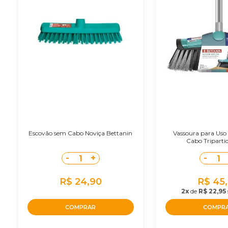
Escovão sem Cabo Noviça Bettanin
Vassoura para Uso
Cabo Tripartid
-
+
-
1
1
R$ 24,90
R$ 45
2x
de
R$ 22,95
COMPRAR
COMPR