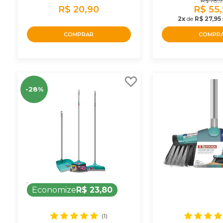
R$ 78,
R$ 20,90
R$ 55
2x
de
R$ 27,95
COMPRAR
COMPR
-28%
Economize
R$ 23,80
(1)