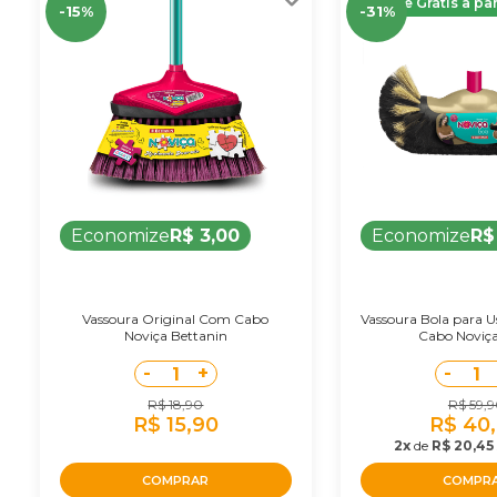
Frete Grátis a pa
-15%
-31%
Economize
R$ 3,00
Economize
R$
Vassoura Original Com Cabo
Vassoura Bola para U
Noviça Bettanin
Cabo Noviça 
-
+
-
1
1
R$ 18,90
R$ 59,
R$ 15,90
R$ 40
2x
de
R$ 20,45
COMPRAR
COMPR