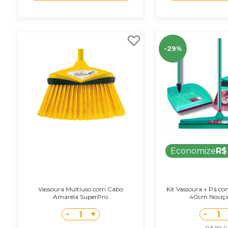
-29%
Economize
R$
Vassoura Multiuso com Cabo
Kit Vassoura + Pá c
Amarela SuperPro
40cm Noviça 
-
+
-
1
1