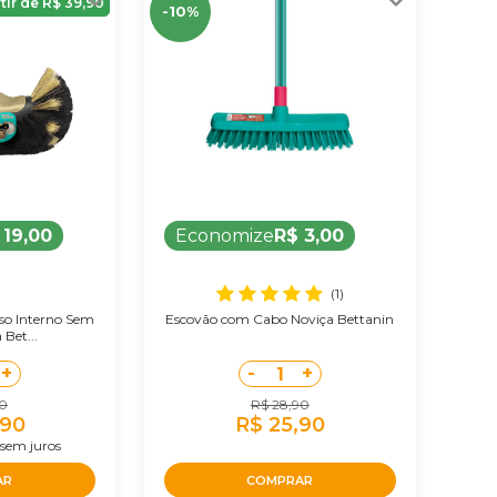
rtir de R$ 39,90
-10%
 19,00
Economize
R$ 3,00
(1)
so Interno Sem
Escovão com Cabo Noviça Bettanin
Bet...
+
-
+
1
90
R$ 28,90
,90
R$ 25,90
sem juros
AR
COMPRAR