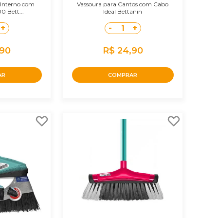
 Interno com
Vassoura para Cantos com Cabo
0 Bett...
Ideal Bettanin
+
-
+
1
,90
R$ 24,90
AR
COMPRAR