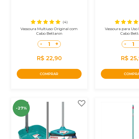
(4)
Vassoura Multiuso Original com
Vassoura para Uso
Cabo Bettanin
Cabo Bett
-
+
-
1
1
R$ 22,90
R$ 25
COMPRAR
COMPR
-27%