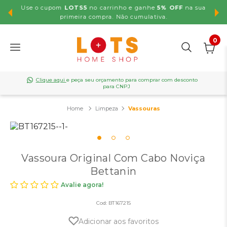
Use o cupom
LOTS5
no carrinho e ganhe
5% OFF
na sua
,99
primeira compra. Não cumulativa.
0
Clique aqui
e peça seu orçamento para comprar com desconto
para CNPJ
Limpeza
Vassouras
Vassoura Original Com Cabo Noviça
Bettanin
Avalie agora!
Cod:
BT167215
Adicionar aos favoritos