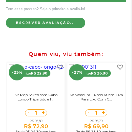
Tem esse produto? Seja o primeiro a avaliá-lo!
ESCREVER AVALIAÇÃO...
Quem viu, viu também
-23%
-27%
Economize
R$ 22,90
Economize
R$ 26,80
Kit Mop Sekito com Cabo
Kit Vassoura + Rodo 40cm + Pá
Longo Tripartido e 1 ...
Para Lixo Com C...
-
+
-
+
1
1
R$ 95,80
R$ 96,70
R$ 72,90
R$ 69,90
3x
de
R$ 24,30
sem juros
3x
de
R$ 23,30
sem juros