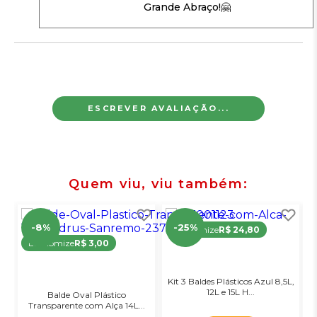
Grande Abraço!🤗
ESCREVER AVALIAÇÃO...
Quem viu, viu também
-8%
-25%
Economize
R$ 24,80
Economize
R$ 3,00
Kit 3 Baldes Plásticos Azul 8,5L,
12L e 15L H...
Balde Oval Plástico
Transparente com Alça 14L...