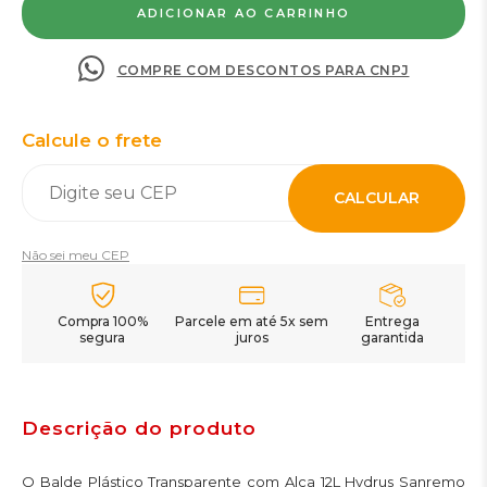
COMPRE COM DESCONTOS PARA CNPJ
Calcule o frete
CALCULAR
Não sei meu CEP
Compra 100%
Parcele em até 5x sem
Entrega
segura
juros
garantida
Descrição do produto
O Balde Plástico Transparente com Alça 12L Hydrus Sanremo