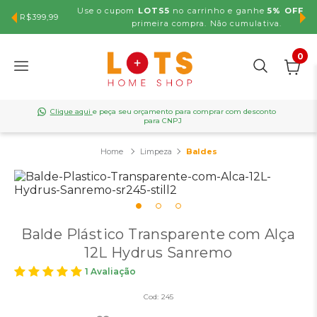
Use o cupom
LOTS5
no carrinho e ganhe
5% OFF
na sua
,99
primeira compra. Não cumulativa.
0
Clique aqui
e peça seu orçamento para comprar com desconto
para CNPJ
Limpeza
Baldes
Balde Plástico Transparente com Alça
12L Hydrus Sanremo
1 Avaliação
Cod:
245