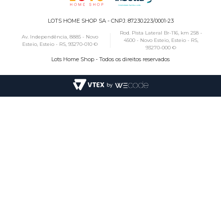
LOTS HOME SHOP SA - CNPJ: 87.230.223/0001-23
Rod. Pista Lateral Br-116, km 258 -
Av. Independência, 8885 - Novo
4500 - Novo Esteio, Esteio - RS,
Esteio, Esteio - RS, 93270-010 ©
93270-000 ©
Lots Home Shop - Todos os direitos reservados