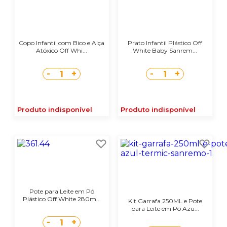
Copo Infantil com Bico e Alça
Prato Infantil Plástico Off
Atóxico Off Whi...
White Baby Sanrem...
-
+
-
+
1
1
Produto indisponível
Produto indisponível
Pote para Leite em Pó
Plástico Off White 280m...
Kit Garrafa 250ML e Pote
para Leite em Pó Azu...
-
+
1