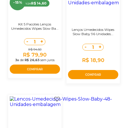
-15%
Economize
R$ 14,60
Kit 5 Pacotes Lenços
Umedecidos Wipes Slow Ba...
Lenços Umedecidos Wipes
Slow Baby 96 Unidades...
-
+
1
-
+
1
R$ 94,50
R$ 79,90
R$ 18,90
3x
de
R$ 26,63
sem juros
COMPRAR
COMPRAR