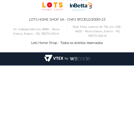
LOTS HOME SHOP SA - CNPJ: 87.230.223/0001-23
Rod. Pista Lateral Br-116, km 258 -
Av. Independência, 8885 - Novo
4500 - Novo Esteio, Esteio - RS,
Esteio, Esteio - RS, 93270-010 ©
93270-000 ©
Lots Home Shop - Todos os direitos reservados