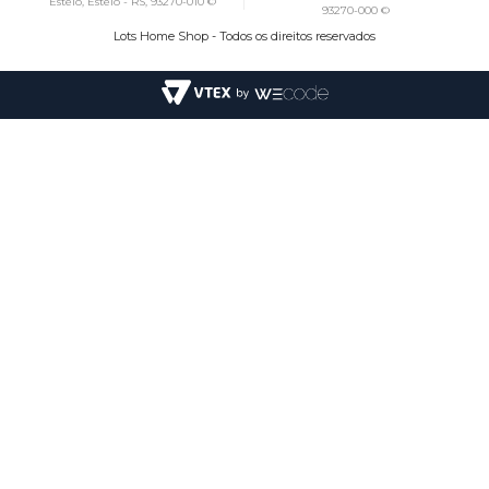
Esteio, Esteio - RS, 93270-010 ©
93270-000 ©
Lots Home Shop - Todos os direitos reservados