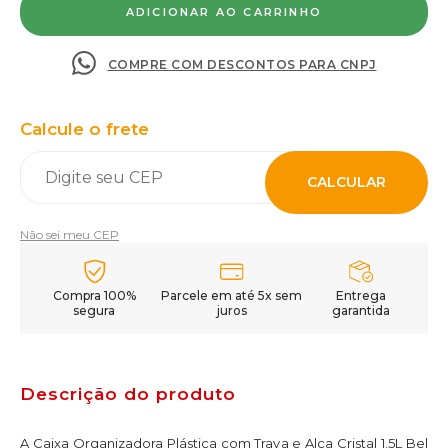
COMPRE COM DESCONTOS PARA CNPJ
Calcule o frete
CALCULAR
Não sei meu CEP
Compra 100%
Parcele em até 5x sem
Entrega
segura
juros
garantida
Descrição do produto
A Caixa Organizadora Plástica com Trava e Alça Cristal 1,5L Bel