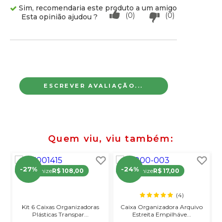
Sim, recomendaria este produto a um amigo
(0)
(0)
Esta opinião ajudou ?
ESCREVER AVALIAÇÃO...
Quem viu, viu também
-27%
-24%
Economize
R$ 108,00
Economize
R$ 17,00
(4)
Kit 6 Caixas Organizadoras
Caixa Organizadora Arquivo
Plásticas Transpar...
Estreita Empilháve...