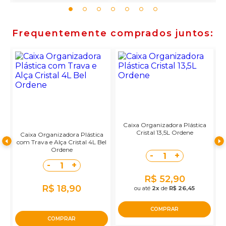
Frequentemente comprados juntos
Caixa Organizadora Plástica
Cristal 13,5L Ordene
a
Caixa Organizadora Plástica
ml
com Trava e Alça Cristal 4L Bel
Ordene
-
+
1
-
+
1
R$ 52,90
R$ 18,90
ou até
2x
de
R$ 26,45
COMPRAR
COMPRAR