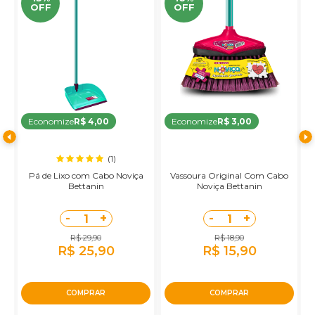
OFF
OFF
Economize
R$ 4,00
Economize
R$ 3,00
(1)
a
Pá de Lixo com Cabo Noviça
Vassoura Original Com Cabo
o
Bettanin
Noviça Bettanin
-
+
-
+
1
1
R$ 29,90
R$ 18,90
R$ 25,90
R$ 15,90
COMPRAR
COMPRAR