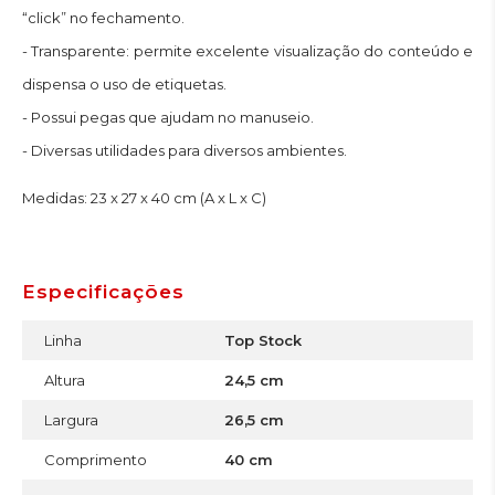
“click” no fechamento.
- Transparente: permite excelente visualização do conteúdo e
dispensa o uso de etiquetas.
- Possui pegas que ajudam no manuseio.
- Diversas utilidades para diversos ambientes.
Medidas: 23 x 27 x 40 cm (A x L x C)
Especificações
Linha
Top Stock
Altura
24,5 cm
Largura
26,5 cm
Comprimento
40 cm