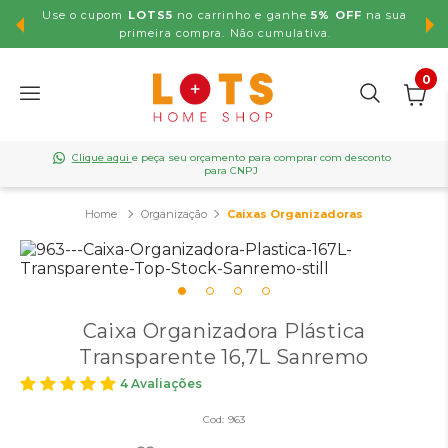
Use o cupom
LOTS5
no carrinho e ganhe
5% OFF
na sua
,99
primeira compra. Não cumulativa.
0
Clique aqui
e peça seu orçamento para comprar com desconto
para CNPJ
Organização
Caixas Organizadoras
Caixa Organizadora Plástica
Transparente 16,7L Sanremo
4 Avaliações
Cod:
963