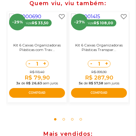
Quem viu, viu também
-29%
-27%
Economize
R$ 33,50
Economize
R$ 108,00
Kit 6 Caixas Organizadoras
Kit 6 Caixas Organizadoras
Plásticas com Trav...
Plásticas Transpar...
-
+
-
+
1
1
R$ 113,40
R$ 395,90
R$ 79,90
R$ 287,90
3x
de
R$ 26,63
sem juros
5x
de
R$ 57,58
sem juros
COMPRAR
COMPRAR
Mais vendidos