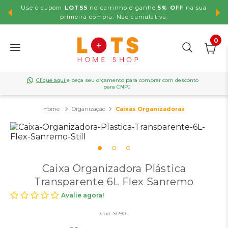
Use o cupom
LOTS5
no carrinho e ganhe
5% OFF
na sua
,99
primeira compra. Não cumulativa.
0
Clique aqui
e peça seu orçamento para comprar com desconto
para CNPJ
Organização
Caixas Organizadoras
Caixa Organizadora Plástica
Transparente 6L Flex Sanremo
Avalie agora!
Cod:
SR901