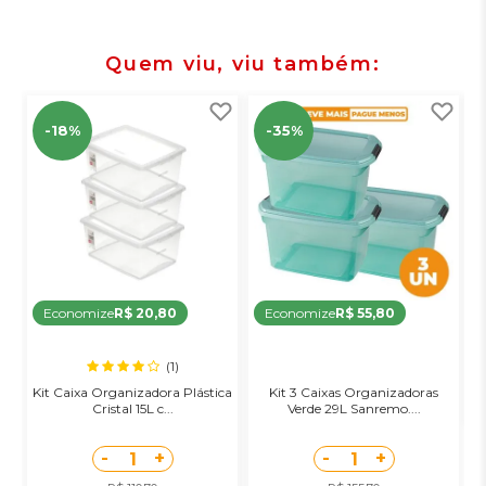
Quem viu, viu também
-18%
-35%
Economize
R$ 20,80
Economize
R$ 55,80
(1)
Kit Caixa Organizadora Plástica
Kit 3 Caixas Organizadoras
Cristal 15L c...
Verde 29L Sanremo....
-
+
-
+
1
1