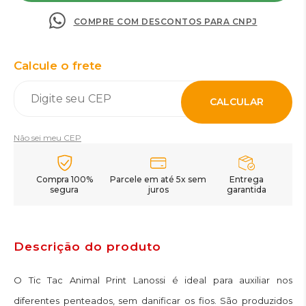
COMPRE COM DESCONTOS PARA CNPJ
Calcule o frete
CALCULAR
Não sei meu CEP
Compra 100%
Parcele em até 5x sem
Entrega
segura
juros
garantida
Descrição do produto
O Tic Tac Animal Print Lanossi é ideal para auxiliar nos
diferentes penteados, sem danificar os fios. São produzidos