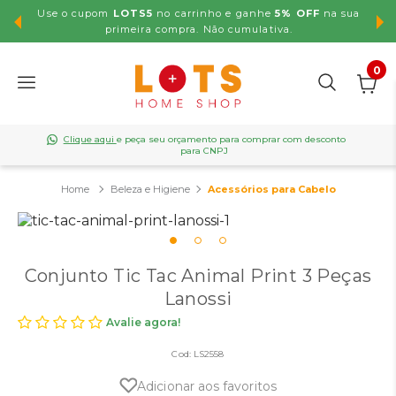
Use o cupom
LOTS5
no carrinho e ganhe
5% OFF
na sua
,99
primeira compra. Não cumulativa.
0
Clique aqui
e peça seu orçamento para comprar com desconto
para CNPJ
Beleza e Higiene
Acessórios para Cabelo
Conjunto Tic Tac Animal Print 3 Peças
Lanossi
Avalie agora!
Cod:
LS2558
Adicionar aos favoritos