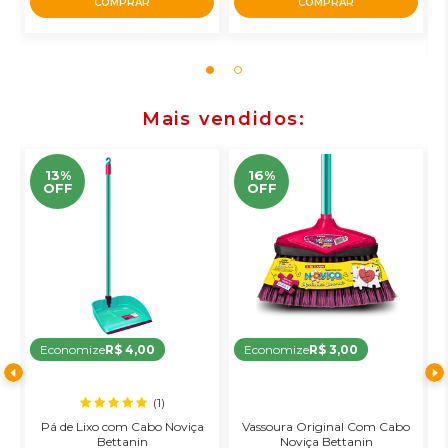
COMPRAR
COMPRAR
Mais vendidos
13%
16%
OFF
OFF
Economize
R$ 4,00
Economize
R$ 3,00
(1)
a
Pá de Lixo com Cabo Noviça
Vassoura Original Com Cabo
o
Bettanin
Noviça Bettanin