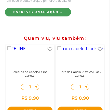
Tem esse produto? Seja o primeiro a avaliá-lo!
ESCREVER AVALIAÇÃO...
Quem viu, viu também
Presilha de Cabelo Feline
Tiara de Cabelo Plástico Black
Lanossi
Lanossi
-
+
-
+
1
1
R$ 9,90
R$ 8,90