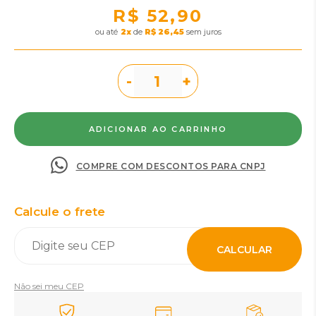
R$ 52,90
ou
2
x
de
R$ 26,45
sem juros
-
+
COMPRE COM DESCONTOS PARA CNPJ
Calcule o frete
CALCULAR
Não sei meu CEP