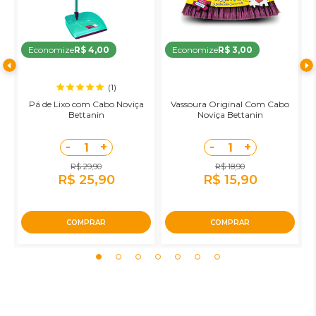
Economize
R$ 4,00
Economize
R$ 3,00
(1)
Pá de Lixo com Cabo Noviça
Vassoura Original Com Cabo
R
Bettanin
Noviça Bettanin
-
+
-
+
1
1
R$ 29,90
R$ 18,90
R$ 25,90
R$ 15,90
COMPRAR
COMPRAR