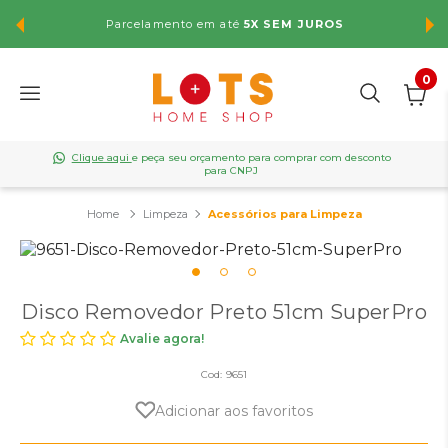
Parcelamento em até
5X SEM JUROS
F
0
Clique aqui
e peça seu orçamento para comprar com desconto
para CNPJ
Limpeza
Acessórios para Limpeza
Disco Removedor Preto 51cm SuperPro
Avalie agora!
Cod:
9651
Adicionar aos favoritos