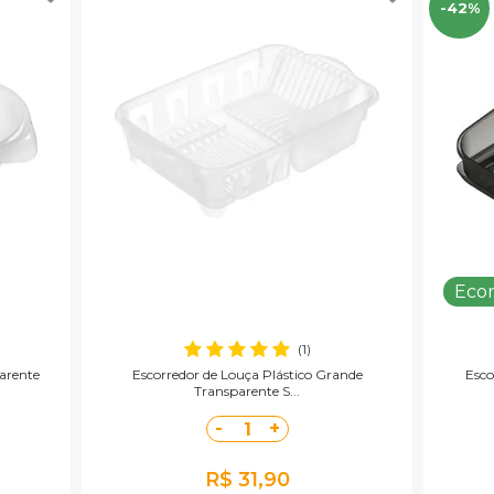
-42%
Eco
(1)
arente
Escorredor de Louça Plástico Grande
Esco
Transparente S...
-
+
1
R$ 31,90