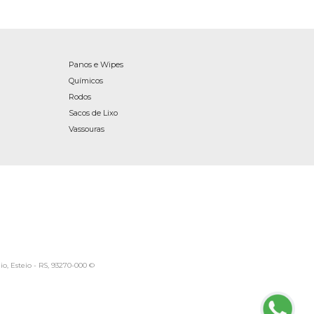
Panos e Wipes
Químicos
Rodos
Sacos de Lixo
Vassouras
io, Esteio - RS, 93270-000 ©