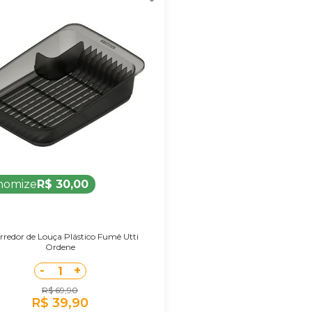
nomize
R$ 30,00
rredor de Louça Plástico Fumê Utti
Ordene
-
+
1
R$ 69,90
R$ 39,90