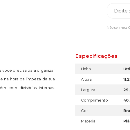
Não sei meu 
Especificações
Linha
Utt
e você precisa para organizar
de na hora da limpeza da sua
Altura
11,
m com divisórias internas.
Largura
29
Comprimento
40
Cor
Br
Material
Plá