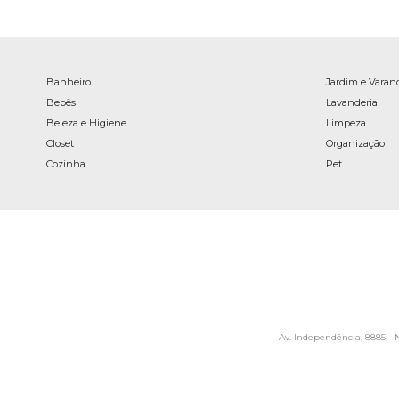
Banheiro
Jardim e Varan
Bebês
Lavanderia
Beleza e Higiene
Limpeza
Closet
Organização
Cozinha
Pet
Av. Independência, 8885 - N