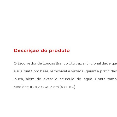
Descrição do produto
O Escorredor de Louças Branco Utti traz a funcionalidade qu
a sua pia! Com base removível e vazada, garante praticida
louça, além de evitar o acúmulo de água. Conta també
Medidas: 11,2 x 29 x 40,3 cm (A x L x C)