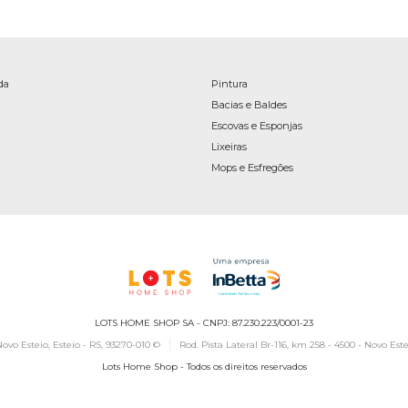
da
Pintura
Bacias e Baldes
Escovas e Esponjas
Lixeiras
Mops e Esfregões
LOTS HOME SHOP SA - CNPJ: 87.230.223/0001-23
ovo Esteio, Esteio - RS, 93270-010 ©
Rod. Pista Lateral Br-116, km 258 - 4500 - Novo Este
Lots Home Shop - Todos os direitos reservados