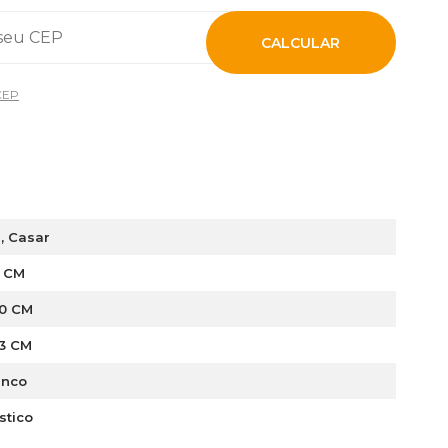
CALCULAR
CEP
i, Casar
2 CM
,0 CM
,3 CM
anco
stico