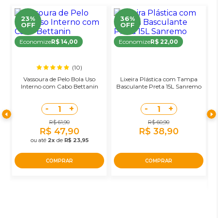
23%
36%
OFF
OFF
Economize
R$ 14,00
Economize
R$ 22,00
(10)
a
Vassoura de Pelo Bola Uso
Lixeira Plástica com Tampa
Interno com Cabo Bettanin
Basculante Preta 15L Sanremo
-
+
-
+
1
1
R$ 61,90
R$ 60,90
R$ 47,90
R$ 38,90
ou até
2x
de
R$ 23,95
COMPRAR
COMPRAR