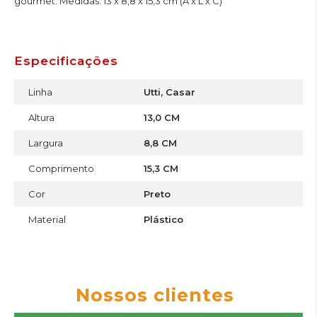
gourmet. Medidas: 13 x 8,8 x 15,3 cm (A x L x C)
Especificações
Linha
Utti, Casar
Altura
13,0 CM
Largura
8,8 CM
Comprimento
15,3 CM
Cor
Preto
Material
Plástico
Nossos clientes