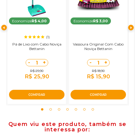
Economize
R$ 4,00
Economize
R$ 3,00
(1)
Pá de Lixo com Cabo Noviça
Vassoura Original Com Cabo
R
Bettanin
Noviça Bettanin
-
+
-
+
1
1
R$ 29,90
R$ 18,90
R$ 25,90
R$ 15,90
COMPRAR
COMPRAR
Quem viu este produto, também se
interessa por