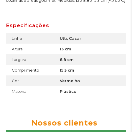
cozinhas e áreas gourmet. Medidas: 13 x 8,8 x 15,3 cm (A x L x C)
Especificações
Linha
Utti, Casar
Altura
13 cm
Largura
8,8 cm
Comprimento
15,3 cm
Cor
Vermelho
Material
Plástico
Nossos clientes