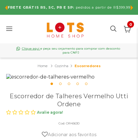
FRETE GRÁTIS RS, SC, PR E SP:
pedidos a partir de R$399,99
0
Clique aqui
e peça seu orçamento para comprar com desconto
para CNPJ
Cozinha
Escorredores
Escorredor de Talheres Vermelho Utti
Ordene
Avalie agora!
Cod:
OR45630
Adicionar aos favoritos