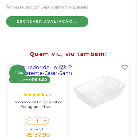
Tem esse produto? Seja o primeiro a avaliá-lo!
ESCREVER AVALIAÇÃO...
Quem viu, viu também
-13%
Economize
R$ 6,00
(2)
Escorredor de Louça Plástico
Extragrande Tran...
-
+
1
R$ 43,90
R$ 37,90