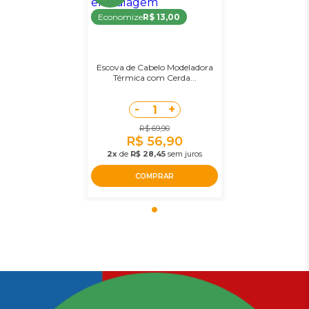
Economize
R$ 13,00
Escova de Cabelo Modeladora
Térmica com Cerda...
-
+
1
R$ 69,90
R$ 56,90
2x
de
R$ 28,45
sem juros
COMPRAR