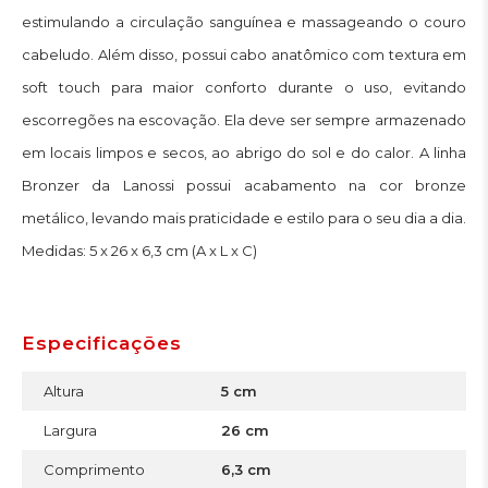
estimulando a circulação sanguínea e massageando o couro
cabeludo. Além disso, possui cabo anatômico com textura em
soft touch para maior conforto durante o uso, evitando
escorregões na escovação. Ela deve ser sempre armazenado
em locais limpos e secos, ao abrigo do sol e do calor. A linha
Bronzer da Lanossi possui acabamento na cor bronze
metálico, levando mais praticidade e estilo para o seu dia a dia.
Medidas: 5 x 26 x 6,3 cm (A x L x C)
Especificações
Altura
5 cm
Largura
26 cm
Comprimento
6,3 cm