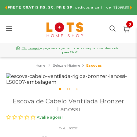
FRETE GRÁTIS RS, SC, PR E SP:
pedidos a partir de R$399,99
0
Clique aqui
e peça seu orçamento para comprar com desconto
para CNPJ
Beleza e Higiene
Escovas
Escova de Cabelo Ventilada Bronzer
Lanossi
Avalie agora!
Cod:
LS0007