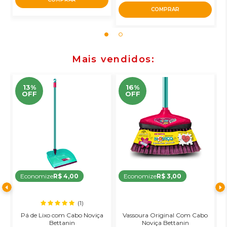
COMPRAR
Mais vendidos
13%
16%
OFF
OFF
Economize
R$ 4,00
Economize
R$ 3,00
(1)
Pá de Lixo com Cabo Noviça
Vassoura Original Com Cabo
R
o
Bettanin
Noviça Bettanin