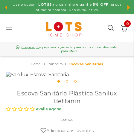
Use o cupom
LOTS5
no carrinho e ganhe
5% OFF
na sua
,99
primeira compra. Não cumulativa.
0
Clique aqui
e peça seu orçamento para comprar com desconto
para CNPJ
Banheiro
Escovas Sanitárias
Escova Sanitária Plástica Sanilux
Bettanin
Avalie agora!
Cod:
570
Adicionar aos favoritos