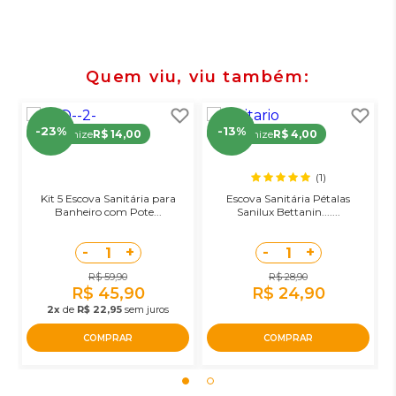
Quem viu, viu também
-23%
-13%
Economize
R$ 14,00
Economize
R$ 4,00
(1)
Kit 5 Escova Sanitária para
Escova Sanitária Pétalas
Banheiro com Pote...
Sanilux Bettanin.......
-
+
-
+
1
1
R$ 59,90
R$ 28,90
R$ 45,90
R$ 24,90
2x
de
R$ 22,95
sem juros
COMPRAR
COMPRAR