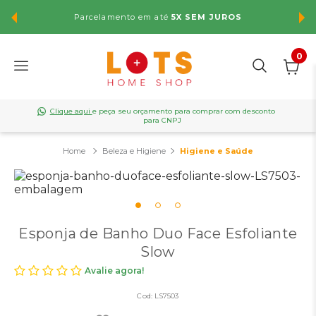
Parcelamento em até
5X SEM JUROS
FR
0
Clique aqui
e peça seu orçamento para comprar com desconto
para CNPJ
Beleza e Higiene
Higiene e Saúde
Esponja de Banho Duo Face Esfoliante
Slow
Avalie agora!
Cod:
LS7503