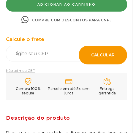
COMPRE COM DESCONTOS PARA CNPJ
Calcule o frete
CALCULAR
Não sei meu CEP
Compra 100%
Parcele em até 5x sem
Entrega
segura
juros
garantida
Descrição do produto
Dada sua alta abrasividade, a Esponja em Aço Inox para