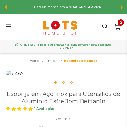
Parcelamento em até
5X SEM JUROS
F
0
Clique aqui
e peça seu orçamento para comprar com desconto
para CNPJ
Limpeza
Esponjas de Louça
Esponja em Aço Inox para Utensílios de
Alumínio EsfreBom Bettanin
1 Avaliação
Cod:
BT485