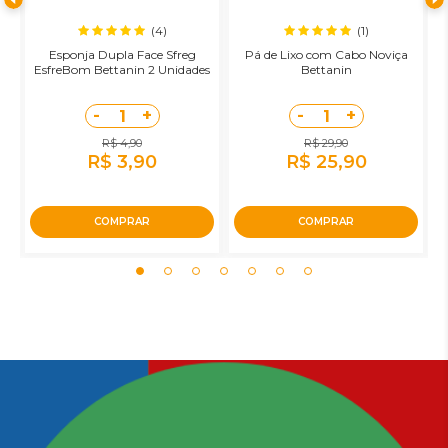
(4)
(1)
Esponja Dupla Face Sfreg
Pá de Lixo com Cabo Noviça
R
o
EsfreBom Bettanin 2 Unidades
Bettanin
-
+
-
+
1
1
R$ 4,90
R$ 29,90
R$ 3,90
R$ 25,90
COMPRAR
COMPRAR