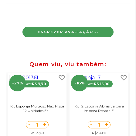
ESCREVER AVALIAÇÃO...
Quem viu, viu também
-27%
-16%
Economize
R$ 7,70
Economize
R$ 15,90
Kit Esponja Multiuso Não Risca
Kit 12 Esponja Abrasiva para
12 Unidades Es...
Limpeza Pesada E...
-
+
-
+
1
1
R$ 27,60
R$ 94,80