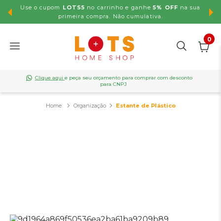
Use o cupom
LOTS5
no carrinho e ganhe
5% OFF
na sua
,99
primeira compra. Não cumulativa.
0
Clique aqui
e peça seu orçamento para comprar com desconto
para CNPJ
Organização
Estante de Plástico