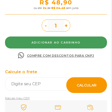
R$ 48,90
ou
2
x
de
R$ 24,45
sem juros
-
+
COMPRE COM DESCONTOS PARA CNPJ
Calcule o frete
CALCULAR
Não sei meu CEP