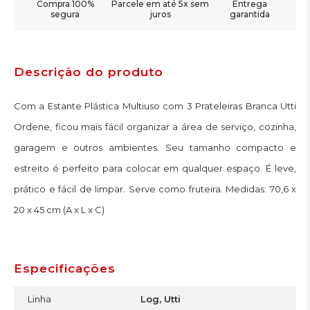
Compra 100%
Parcele em até 5x sem
Entrega
segura
juros
garantida
Descrição do produto
Com a Estante Plástica Multiuso com 3 Prateleiras Branca Utti
Ordene, ficou mais fácil organizar a área de serviço, cozinha,
garagem e outros ambientes. Seu tamanho compacto e
estreito é perfeito para colocar em qualquer espaço. É leve,
prático e fácil de limpar. Serve como fruteira. Medidas: 70,6 x
20 x 45 cm (A x L x C)
Especificações
Linha
Log, Utti