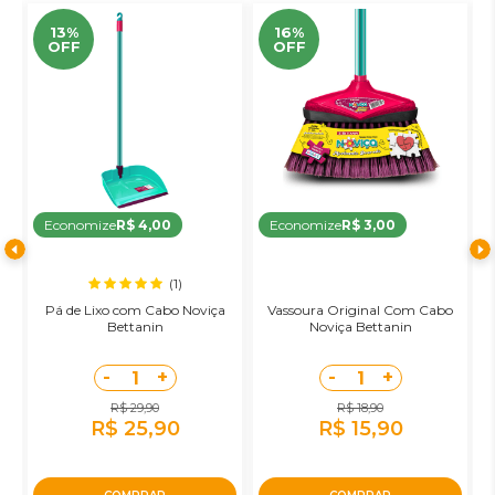
13%
16%
OFF
OFF
Economize
R$ 4,00
Economize
R$ 3,00
(1)
Pá de Lixo com Cabo Noviça
Vassoura Original Com Cabo
R
Bettanin
Noviça Bettanin
-
+
-
+
1
1
R$ 29,90
R$ 18,90
R$ 25,90
R$ 15,90