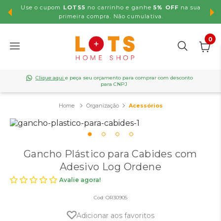
Use o cupom
LOTS5
no carrinho e ganhe
5% OFF
na sua
,99
primeira compra. Não cumulativa.
0
Clique aqui
e peça seu orçamento para comprar com desconto
para CNPJ
Organização
Acessórios
Gancho Plástico para Cabides com
Adesivo Log Ordene
Avalie agora!
Cod:
OR30905
Adicionar aos favoritos