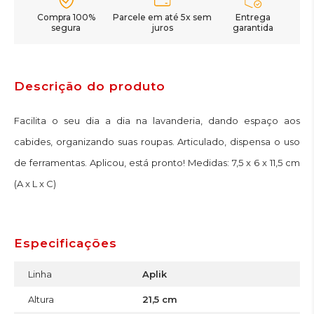
Compra 100%
Parcele em até 5x sem
Entrega
segura
juros
garantida
Descrição do produto
Facilita o seu dia a dia na lavanderia, dando espaço aos
cabides, organizando suas roupas. Articulado, dispensa o uso
de ferramentas. Aplicou, está pronto! Medidas: 7,5 x 6 x 11,5 cm
(A x L x C)
Especificações
Linha
Aplik
Altura
21,5 cm