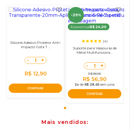
-29%
Economize
R$ 24,00
(4)
Silicone Adesivo Protetor Anti-
Impacto Gota T...
Suporte para Vassouras de
Metal Multifunciona...
-
+
1
-
+
1
R$ 12,90
R$ 80,90
R$ 56,90
2x
de
R$ 28,45
sem juros
COMPRAR
COMPRAR
Mais vendidos