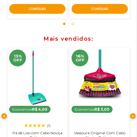
COMPRAR
COMPRAR
Mais vendidos
13%
16%
OFF
OFF
Economize
R$ 4,00
Economize
R$ 3,00
(1)
Pá de Lixo com Cabo Noviça
Vassoura Original Com Cabo
R