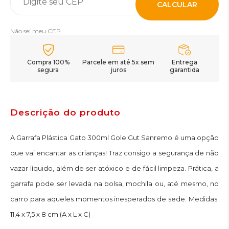
CALCULAR
Não sei meu CEP
Compra 100%
Parcele em até 5x sem
Entrega
segura
juros
garantida
Descrição do produto
A Garrafa Plástica Gato 300ml Gole Gut Sanremo é uma opção
que vai encantar as crianças! Traz consigo a segurança de não
vazar líquido, além de ser atóxico e de fácil limpeza. Prática, a
garrafa pode ser levada na bolsa, mochila ou, até mesmo, no
carro para aqueles momentos inesperados de sede. Medidas:
11,4 x 7,5 x 8 cm (A x L x C)