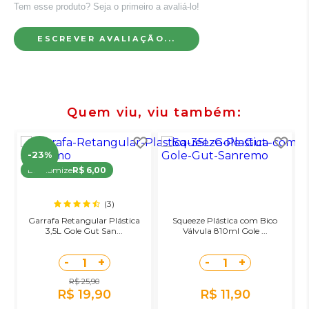
Tem esse produto? Seja o primeiro a avaliá-lo!
ESCREVER AVALIAÇÃO...
Quem viu, viu também
-23%
Economize
R$ 6,00
(3)
Garrafa Retangular Plástica
Squeeze Plástica com Bico
3,5L Gole Gut San...
Válvula 810ml Gole ...
-
+
-
+
1
1
R$ 25,90
R$ 19,90
R$ 11,90