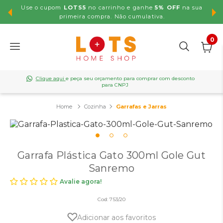
Use o cupom
LOTS5
no carrinho e ganhe
5% OFF
na sua
,99
primeira compra. Não cumulativa.
0
Clique aqui
e peça seu orçamento para comprar com desconto
para CNPJ
Cozinha
Garrafas e Jarras
Garrafa Plástica Gato 300ml Gole Gut
Sanremo
Avalie agora!
Cod:
753/20
Adicionar aos favoritos