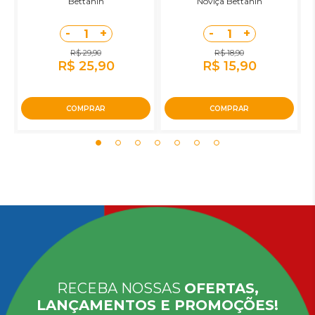
Bettanin
Noviça Bettanin
-
+
-
+
1
1
R$ 29,90
R$ 18,90
R$ 25,90
R$ 15,90
COMPRAR
COMPRAR
RECEBA NOSSAS
OFERTAS,
LANÇAMENTOS E PROMOÇÕES!