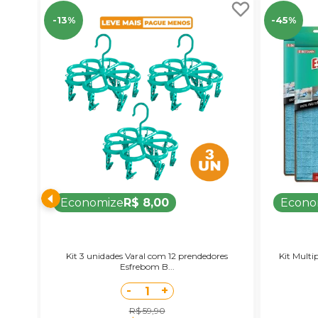
-13%
-45%
Economize
R$ 8,00
Econo
Kit 3 unidades Varal com 12 prendedores
Kit Multi
Esfrebom B...
-
+
1
R$ 59,90