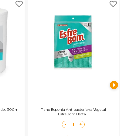
dades 300m
Pano Esponja Antibacteriana Vegetal
Pa
EsfreBom Betta...
-
+
1