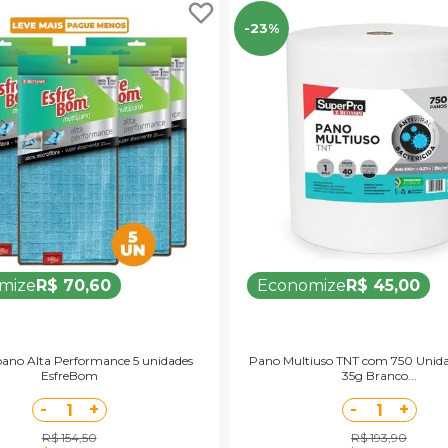
-23%
mize
R$ 70,60
Economize
R$ 45,00
pano Alta Performance 5 unidades
Pano Multiuso TNT com 750 Uni
EsfreBom
35g Branco...
-
+
-
+
1
1
R$ 154,50
R$ 193,90