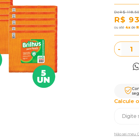
R$ 118,5
R$ 9
ou
4
x
de
R
-
Com
seg
Calcule o
Não sei meu 