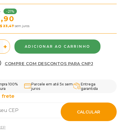
-21%
0
3,90
$ 23,47
sem juros
+
COMPRE COM DESCONTOS PARA CNPJ
pra 100%
Parcele em até 5x sem
Entrega
ura
juros
garantida
 frete
CALCULAR
CEP