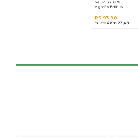
5P 5M 5G 100%
Algodão Brilhus
R$ 93,90
ou até
4x
de
23,48