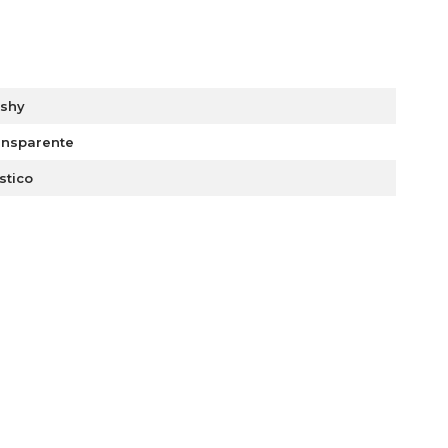
eshy
ansparente
stico