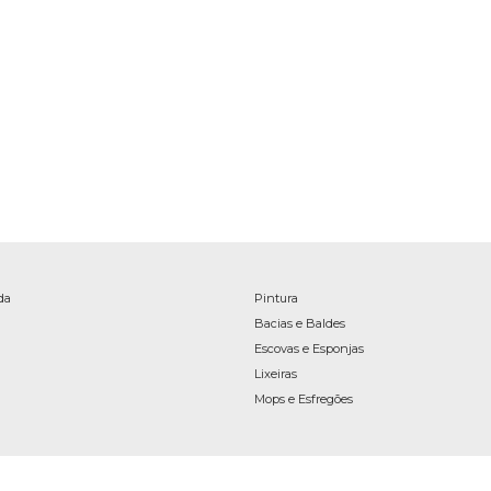
da
Pintura
Bacias e Baldes
Escovas e Esponjas
Lixeiras
Mops e Esfregões