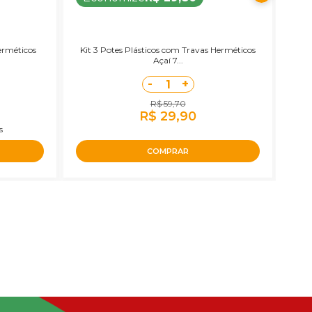
erméticos
Kit 3 Potes Plásticos com Travas Herméticos
Ki
Açaí 7...
-
+
1
R$ 59,70
R$ 29,90
s
COMPRAR