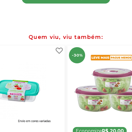
Quem viu, viu também
-30%
Economize
R$ 20,00