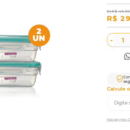
R$ 45,90
R$ 2
-
Com
seg
Calcule o
Não sei meu 