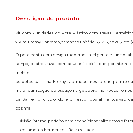
Descrição do produto
Kit com 2 unidades do Pote Plástico com Travas Hermétic
730ml Freshy Sanremo, tamanho unitário 5,7 x 13,7 x 20,7 cm 
O pote conta com design moderno, inteligente e funcional: 
tampa, quatro travas com aquele “click” - que garantem o
melhor:
os potes da Linha Freshy são modulares, o que permite 
maior otimização do espaço na geladeira, no freezer e nos 
da Sanremo, o colorido e o frescor dos alimentos vão da
cozinha.
- Divisão interna: perfeito para acondicionar alimentos difere
- Fechamento hermético: não vaza nada.