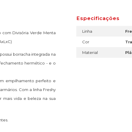
Especificações
Linha
Fr
o com Divisória Verde Menta
(AxLxC)
Cor
Tr
Material
Plá
possui borracha integrada na
 fechamento hermético - e o
um empilhamento perfeito e
armários. Com a linha Freshy
r mais vida e beleza na sua
ntes.