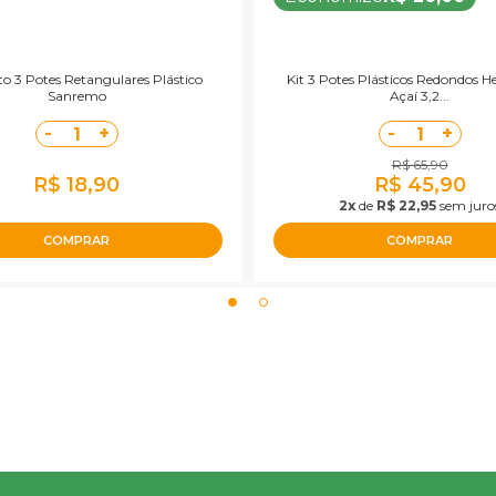
o 3 Potes Retangulares Plástico
Kit 3 Potes Plásticos Redondos H
Sanremo
Açaí 3,2...
-
+
-
+
1
1
R$ 65,90
R$ 18,90
R$ 45,90
2x
de
R$ 22,95
sem juro
COMPRAR
COMPRAR