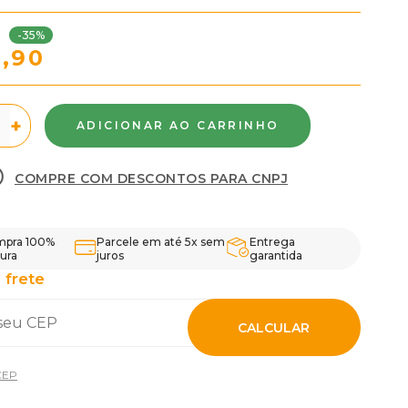
-35%
9,90
+
COMPRE COM DESCONTOS PARA CNPJ
pra 100%
Parcele em até 5x sem
Entrega
ura
juros
garantida
 frete
CALCULAR
CEP