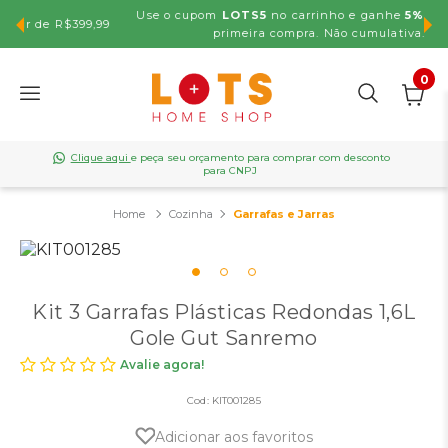
Use o cupom
LOTS5
no carrinho e ganhe
5% OFF
na sua
,99
primeira compra. Não cumulativa.
0
Clique aqui
e peça seu orçamento para comprar com desconto
para CNPJ
Cozinha
Garrafas e Jarras
Kit 3 Garrafas Plásticas Redondas 1,6L
Gole Gut Sanremo
Avalie agora!
Cod:
KIT001285
Adicionar aos favoritos