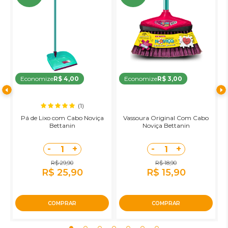
Economize
R$ 4,00
Economize
R$ 3,00
(1)
Pá de Lixo com Cabo Noviça
Vassoura Original Com Cabo
R
Bettanin
Noviça Bettanin
-
+
-
+
1
1
R$ 29,90
R$ 18,90
R$ 25,90
R$ 15,90
COMPRAR
COMPRAR