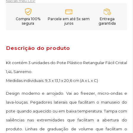
Não sei meu CEP
Compra 100%
Parcele em até 5x sem
Entrega
segura
juros
garantida
Descrição do produto
Kit contém 3 unidades do Pote Plástico Retangular Fácil Cristal
1,4L Sanremo.
Medidas individuais: 9,3 x 13,1 x 20,6 cm (A x L x C)
Design moderno e arrojado. Vai ao freezer, micro-ondas e
lava-louças. Pegadores laterais que facilitam o manuseio do
pote quando aquecido ou em baixa temperatura. Tampa com
saliências nas extremidades que facilitam a abertura do
produto. Linhas de graduação de volume que facilitam o