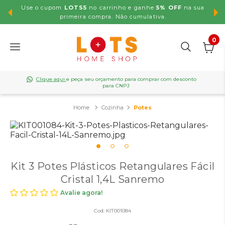
Use o cupom
LOTS5
no carrinho e ganhe
5% OFF
na sua
,99
primeira compra. Não cumulativa.
0
Clique aqui
e peça seu orçamento para comprar com desconto
para CNPJ
Cozinha
Potes
Kit 3 Potes Plásticos Retangulares Fácil
Cristal 1,4L Sanremo
Avalie agora!
Cod:
KIT001084