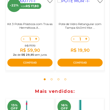
-22%
Economize
R$ 17,80
Kit 3 Potes Plásticos com Travas
Pote de Vidro Retangular com
Herméticos A...
Tampa 640ml Mor....
-
+
-
+
1
1
R$ 77,70
R$ 59,90
R$ 19,90
2x
de
R$ 29,95
sem juros
COMPRAR
COMPRAR
Mais vendidos
13%
16%
OFF
OFF