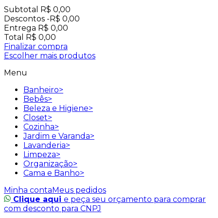
Subtotal
R$ 0,00
Descontos
-R$ 0,00
Entrega
R$ 0,00
Total
R$ 0,00
Finalizar compra
Escolher mais produtos
Menu
Banheiro
>
Bebês
>
Beleza e Higiene
>
Closet
>
Cozinha
>
Jardim e Varanda
>
Lavanderia
>
Limpeza
>
Organização
>
Cama e Banho
>
Minha conta
Meus pedidos
Clique aqui
e peça seu orçamento para comprar
com desconto para CNPJ