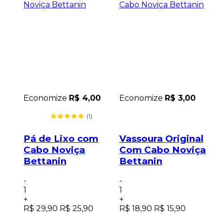
0
Economize
R$ 4,00
Economize
R$ 3,00
(1)
 para
Pá de Lixo com
Vassoura Original
da
Cabo Noviça
Com Cabo Noviça
in
Bettanin
Bettanin
-
1
-
-
1
1
+
+
R$ 29,90
R$ 25,90
R$ 18,90
R$ 15,90