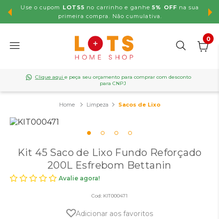
Use o cupom
LOTS5
no carrinho e ganhe
5% OFF
na sua
,99
primeira compra. Não cumulativa.
0
Clique aqui
e peça seu orçamento para comprar com desconto
para CNPJ
Limpeza
Sacos de Lixo
Kit 45 Saco de Lixo Fundo Reforçado
200L Esfrebom Bettanin
Avalie agora!
Cod:
KIT000471
Adicionar aos favoritos