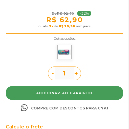
-32%
R$ 92,70
R$ 62,90
ou
3
x
de
R$ 20,96
sem juros
Outras opções:
-
+
COMPRE COM DESCONTOS PARA CNPJ
Calcule o frete