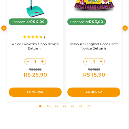
Economize
R$ 4,00
Economize
R$ 3,00
(1)
Pá de Lixo com Cabo Noviça
Vassoura Original Com Cabo
R
Bettanin
Noviça Bettanin
-
+
-
+
1
1
R$ 29,90
R$ 18,90
R$ 25,90
R$ 15,90
COMPRAR
COMPRAR