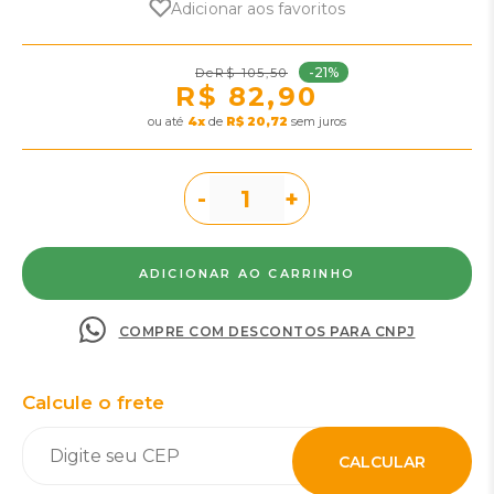
Adicionar aos favoritos
-21%
R$ 105,50
R$ 82,90
ou
4
x
de
R$ 20,72
sem juros
-
+
COMPRE COM DESCONTOS PARA CNPJ
Calcule o frete
CALCULAR