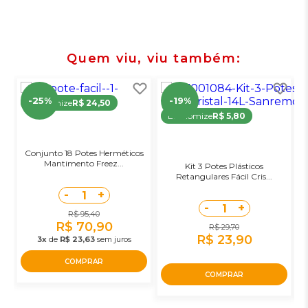
Quem viu, viu também
-25%
-19%
Economize
R$ 24,50
Economize
R$ 5,80
Conjunto 18 Potes Herméticos
Mantimento Freez...
Kit 3 Potes Plásticos
K
Retangulares Fácil Cris...
-
+
1
-
+
1
R$ 95,40
R$ 70,90
R$ 29,70
R$ 23,90
3x
de
R$ 23,63
sem juros
COMPRAR
COMPRAR