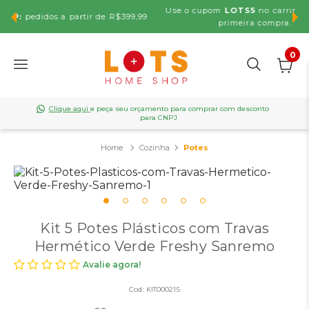
Use o cupom
LOTS5
no carrinho e ganhe
5% OFF
na sua
,99
primeira compra. Não cumulativa.
0
Clique aqui
e peça seu orçamento para comprar com desconto
para CNPJ
Cozinha
Potes
Kit 5 Potes Plásticos com Travas
Hermético Verde Freshy Sanremo
Avalie agora!
Cod:
KIT000215