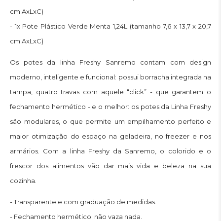
cm AxLxC)
- 1x Pote Plástico Verde Menta 1,24L (tamanho 7,6 x 13,7 x 20,7
cm AxLxC)
Os potes da linha Freshy Sanremo contam com design
moderno, inteligente e funcional: possui borracha integrada na
tampa, quatro travas com aquele “click” - que garantem o
fechamento hermético - e o melhor: os potes da Linha Freshy
são modulares, o que permite um empilhamento perfeito e
maior otimização do espaço na geladeira, no freezer e nos
armários. Com a linha Freshy da Sanremo, o colorido e o
frescor dos alimentos vão dar mais vida e beleza na sua
cozinha.
- Transparente e com graduação de medidas.
- Fechamento hermético: não vaza nada.