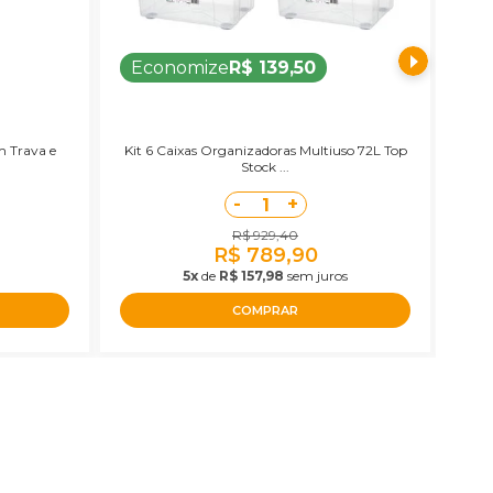
Economize
R$ 139,50
E
m Trava e
Kit 6 Caixas Organizadoras Multiuso 72L Top
Kit
Stock ...
-
+
1
R$ 929,40
R$ 789,90
5x
de
R$ 157,98
sem juros
COMPRAR