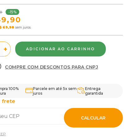
-15%
40
49,90
$ 69,98
sem juros
+
COMPRE COM DESCONTOS PARA CNPJ
pra 100%
Parcele em até 5x sem
Entrega
ura
juros
garantida
 frete
CALCULAR
CEP