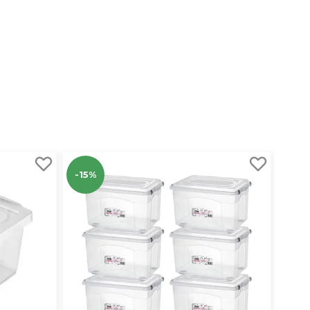
-15%
-35