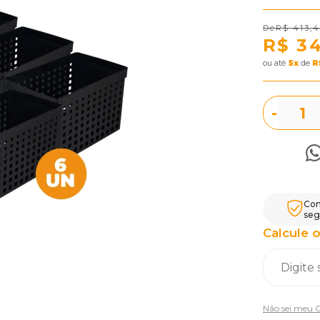
R$ 413,
R$ 3
ou
5
x
de
R
-
Com
seg
Calcule o
Não sei meu 