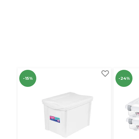
-15%
-24%