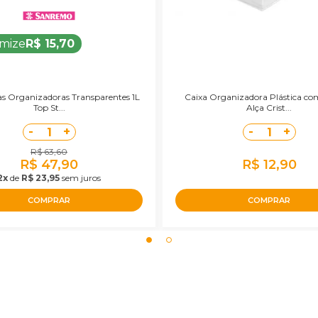
mize
R$ 15,70
xas Organizadoras Transparentes 1L
Caixa Organizadora Plástica co
Top St...
Alça Crist...
-
+
-
+
1
1
R$ 63,60
R$ 47,90
R$ 12,90
2x
de
R$ 23,95
sem juros
COMPRAR
COMPRAR