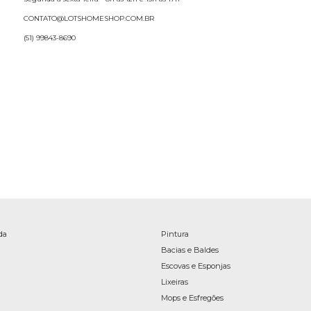
CONTATO@LOTSHOMESHOP.COM.BR
(51) 99843-8690
da
Pintura
Bacias e Baldes
Escovas e Esponjas
Lixeiras
Mops e Esfregões