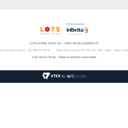
LOTS HOME SHOP SA - CNPJ: 87.230.223/0001-23
ovo Esteio, Esteio - RS, 93270-010 ©
Rod. Pista Lateral Br-116, km 258 - 4500 - Novo Este
Lots Home Shop - Todos os direitos reservados