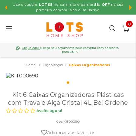
Use o cupom
LOTS5
no carrinho e ganhe
5% OFF
na sua
,99
primeira compra. Não cumulativa.
0
Clique aqui
e peça seu orçamento para comprar com desconto
para CNPJ
Organização
Caixas Organizadoras
Kit 6 Caixas Organizadoras Plásticas
com Trava e Alça Cristal 4L Bel Ordene
Avalie agora!
Cod:
KIT000690
Adicionar aos favoritos