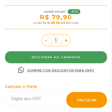
-30%
R$ 113,40
R$ 79,90
ou
3
x
de
R$ 26,63
sem juros
-
+
COMPRE COM DESCONTOS PARA CNPJ
Calcule o frete
CALCULAR