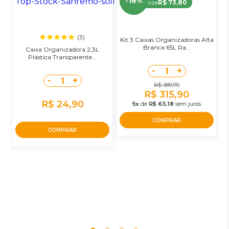
-18%
Economize
R$ 73,80
(3)
Kit 3 Caixas Organizadoras Alta
Branca 65L Ra...
Caixa Organizadora 2,3L
Plástica Transparente...
-
+
1
-
+
1
R$ 389,70
R$ 315,90
R$ 24,90
5x
de
R$ 63,18
sem juros
COMPRAR
COMPRAR