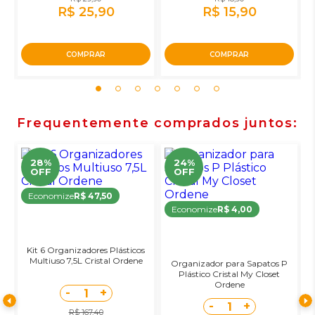
R$ 25,90
R$ 15,90
COMPRAR
COMPRAR
Frequentemente comprados juntos
28%
24%
OFF
OFF
Economize
R$ 47,50
Economize
R$ 4,00
a
Kit 6 Organizadores Plásticos
Multiuso 7,5L Cristal Ordene
Organizador para Sapatos P
K
Plástico Cristal My Closet
Ordene
-
+
1
-
+
1
R$ 167,40