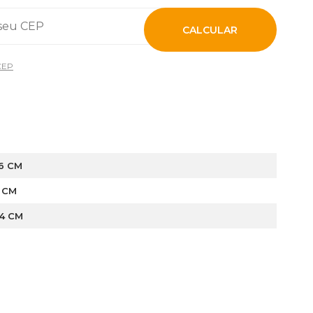
CALCULAR
CEP
,6 CM
6 CM
,4 CM