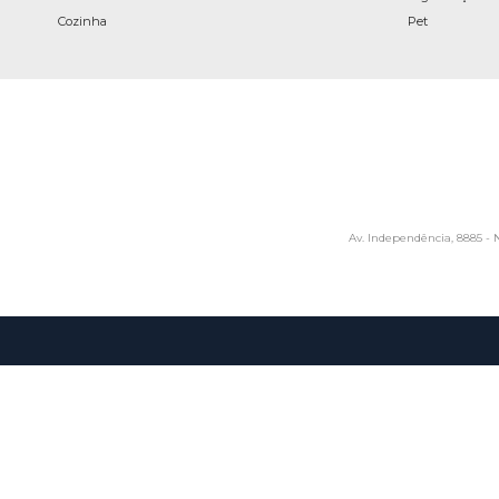
Cozinha
Pet
Av. Independência, 8885 - N