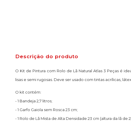
Descrição do produto
O Kit de Pintura com Rolo de Lã Natural Atlas 3 Peças é idea
lisas e semi rugosas. Deve ser usado com tintas acrílicas, láte
O kit contém:
- 1 Bandeja 2,7 litros;
- 1 Garfo Gaiola sem Rosca 23 cm;
- 1 Rolo de Lã Mista de Alta Densidade 23 cm (altura da lã de 