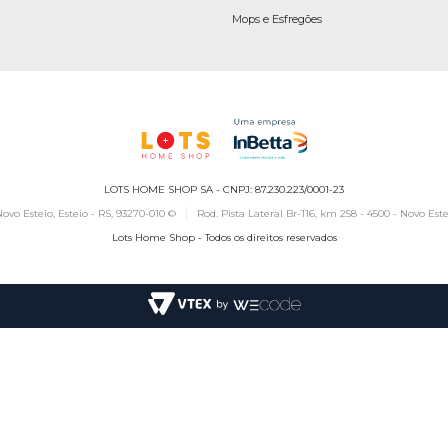
Mops e Esfregões
LOTS HOME SHOP SA - CNPJ: 87.230.223/0001-23
ovo Esteio, Esteio - RS, 93270-010 ©
Rod. Pista Lateral Br-116, km 258 - 4500 - Novo Este
Lots Home Shop - Todos os direitos reservados