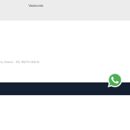
Vassouras
io, Esteio - RS, 93270-000 ©