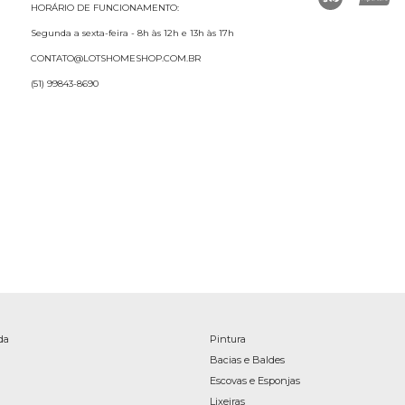
HORÁRIO DE FUNCIONAMENTO:
Segunda a sexta-feira - 8h às 12h e 13h às 17h
CONTATO@LOTSHOMESHOP.COM.BR
(51) 99843-8690
da
Pintura
Bacias e Baldes
Escovas e Esponjas
Lixeiras