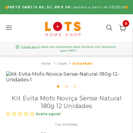
Use 
RETE GRÁTIS RS, SC, PR E SP:
pedidos a partir de R$399,99
0
Clique aqui
e peça seu orçamento para comprar com desconto
para CNPJ
Closet
Evita Mofo
Kit Evita Mofo Noviça Sense Natural
180g 12 Unidades
Avalie agora!
Cod:
KIT000462