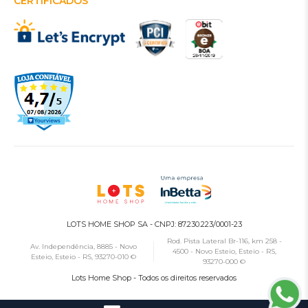
CERTIFICADOS
LOTS HOME SHOP SA - CNPJ: 87.230.223/0001-23
Rod. Pista Lateral Br-116, km 258 -
Av. Independência, 8885 - Novo
4500 - Novo Esteio, Esteio - RS,
Esteio, Esteio - RS, 93270-010 ©
93270-000 ©
Lots Home Shop - Todos os direitos reservados