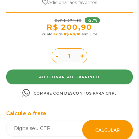
Adicionar aos favoritos
-27%
R$ 274,80
R$ 200,90
ou
5
x
de
R$ 40,18
sem juros
-
+
COMPRE COM DESCONTOS PARA CNPJ
Calcule o frete
CALCULAR