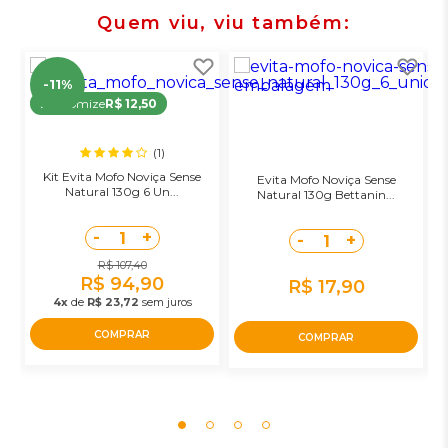
Quem viu, viu também
-11%
Economize
R$ 12,50
(1)
Kit Evita Mofo Noviça Sense
Evita Mofo Noviça Sense
D
Natural 130g 6 Un...
Natural 130g Bettanin...
-
+
1
-
+
1
R$ 107,40
R$ 94,90
R$ 17,90
4x
de
R$ 23,72
sem juros
COMPRAR
COMPRAR