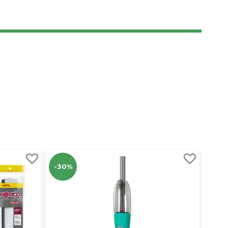
-30%
-8%