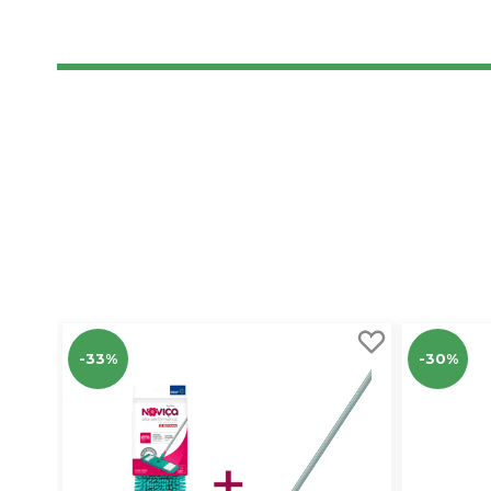
-33%
-30%