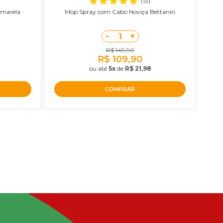
(13)
Amarela
Mop Spray com Cabo Noviça Bettanin
Ces
-
+
1
R$ 149,90
R$ 109,90
ou até
5x
de
R$ 21,98
COMPRAR