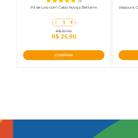
(1)
ente
Pá de Lixo com Cabo Noviça Bettanin
Vassoura O
-
+
1
R$ 29,90
R$ 25,90
COMPRAR