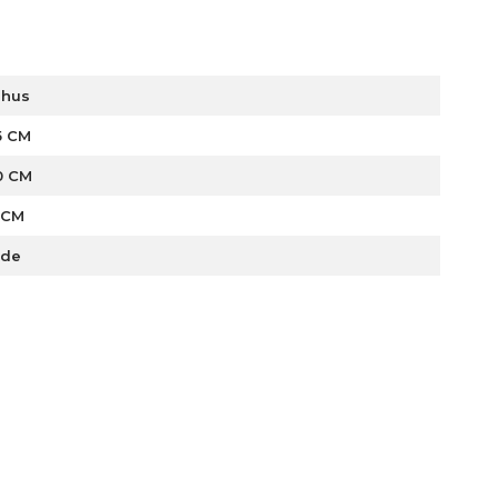
lhus
5 CM
0 CM
 CM
rde