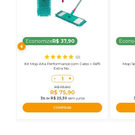
Economize
R$ 37,90
Econo
(2)
Kit Mop Alta Performance com Cabo + Refil
Mop Se
Extra No...
-
+
1
R$ 113,80
R$ 75,90
3x
de
R$ 25,30
sem juros
COMPRAR