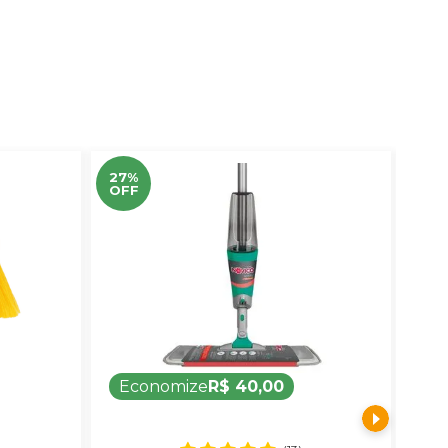
27%
31%
OFF
OF
Economize
R$ 40,00
E