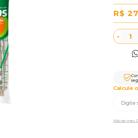
R$ 27
-
Com
seg
Calcule o
Não sei meu 