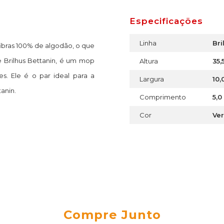
Especificações
Linha
Bri
ibras 100% de algodão, o que
e Brilhus Bettanin, é um mop
Altura
35,
. Ele é o par ideal para a
Largura
10,
anin.
Comprimento
5,0
Cor
Ve
Compre Junto