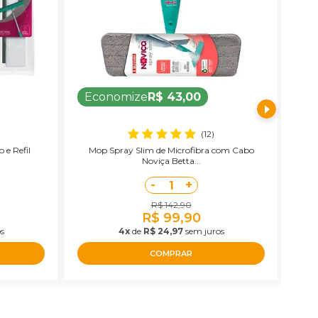
Economize
R$ 43,00
E
(12)
 e Refil
Mop Spray Slim de Microfibra com Cabo
Noviça Betta...
-
+
1
R$ 142,90
R$ 99,90
s
4x
de
R$ 24,97
sem juros
COMPRAR