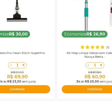
mize
R$ 30,00
Economize
R$ 26,90
(1)
kito Pro Clean 30cm SuperPro
Kit Mop Limpa Vidros com Cabo
Noviça Betta...
-
+
-
+
1
1
R$ 99,90
R$ 87,80
R$ 69,90
R$ 60,90
3x
de
R$ 23,30
sem juros
3x
de
R$ 20,30
sem juro
COMPRAR
COMPRAR