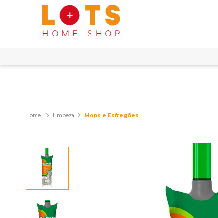
Limpeza
Mops e Esfregões