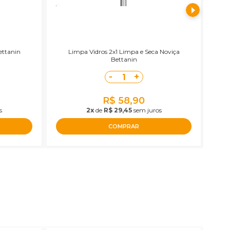
E
ettanin
Limpa Vidros 2x1 Limpa e Seca Noviça
Kit M
Bettanin
-
+
1
R$ 58,90
s
2x
de
R$ 29,45
sem juros
COMPRAR