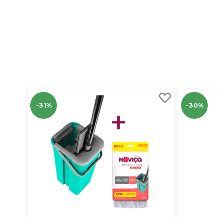
-31%
-30%