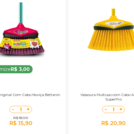
mize
R$ 3,00
riginal Com Cabo Noviça Bettanin
Vassoura Multiuso com Cabo 
SuperPro
-
+
-
+
1
1
R$ 18,90
R$ 15,90
R$ 20,90