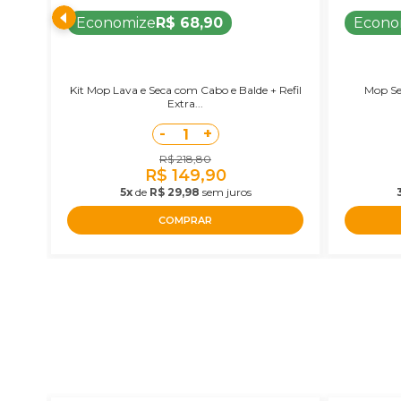
Economize
R$ 68,90
Econo
Kit Mop Lava e Seca com Cabo e Balde + Refil
Mop Se
Extra...
-
+
1
R$ 218,80
R$ 149,90
5x
de
R$ 29,98
sem juros
COMPRAR