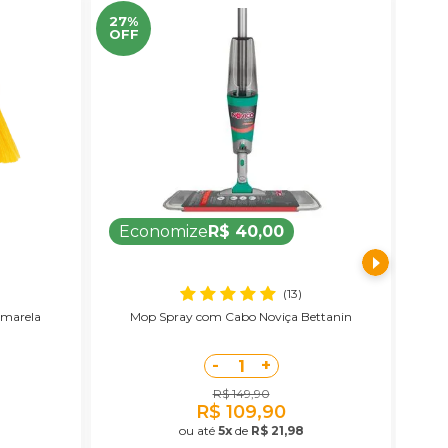
27%
31%
OFF
OF
Economize
R$ 40,00
E
(13)
Amarela
Mop Spray com Cabo Noviça Bettanin
Ces
-
+
1
R$ 149,90
R$ 109,90
ou até
5x
de
R$ 21,98