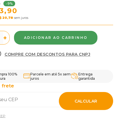
-9%
0
3,90
$ 20,78
sem juros
+
COMPRE COM DESCONTOS PARA CNPJ
pra 100%
Parcele em até 5x sem
Entrega
ura
juros
garantida
 frete
CALCULAR
CEP