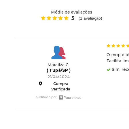
Média de avaliações
5
(
1
avaliação)
O mop é ót
Facilita l
Marailza C.
Sim, rec
( Tupã/SP )
21/04/2024
Compra
Verificada
auditado por: