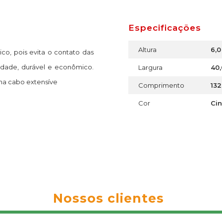
Especificações
Altura
6,
ico, pois evita o contato das
idade, durável e econômico.
Largura
40
ha cabo extensíve
Comprimento
132
Cor
Ci
Nossos clientes