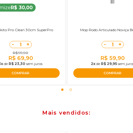
mize
R$ 30,00
kito Pro Clean 30cm SuperPro
Mop Rodo Articulado Noviça B
-
+
-
+
1
1
R$ 99,90
R$ 69,90
R$ 59,90
3x
de
R$ 23,30
sem juros
2x
de
R$ 29,95
sem juro
COMPRAR
COMPRAR
Mais vendidos