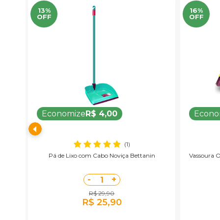
13%
16%
OFF
OFF
Economize
R$ 4,00
Econo
(1)
ente
Pá de Lixo com Cabo Noviça Bettanin
Vassoura O
-
+
1
R$ 29,90
R$ 25,90