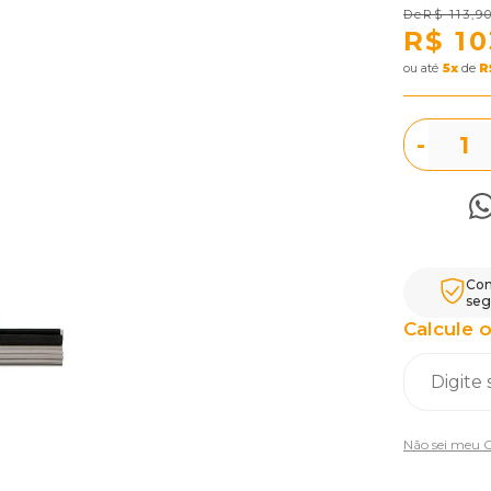
R$ 113,9
R$ 10
ou
5
x
de
R
-
Com
seg
Calcule o
Não sei meu 